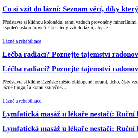
Co si vzít do lázní: Seznam věcí, díky kt
Představte si klidnou kolonádu, ranní vzduch provoněný minerálními
i společenskou úroveň. Co si tedy vzít do lázní, abyste
…
Lázně a rehabilitace
Léčba radiací? Poznejte tajemství radono
Léčba radiací? Poznejte tajemství radono
Představte si klidné lázeňské město obklopené horami, ticho, čistý vz
lázně fungují a komu skutečně
…
Lázně a rehabilitace
Lymfatická masáž u lékaře nestačí: Ruční
Lymfatická masáž u lékaře nestačí: Ruční