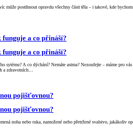
Navíc může postihnout opravdu všechny části těla – i takové, kde bychom
 funguje a co přináší?
 funguje a co přináší?
ho sytému? A co dýchání? Nemáte astma? Nezoufejte – máme pro vás řeš
h a zdravotních
…
enou pojišťovnou?
enou pojišťovnou?
mená noha nebo ruka, namožené nebo přetržené svalstvo, jakákoliv ope