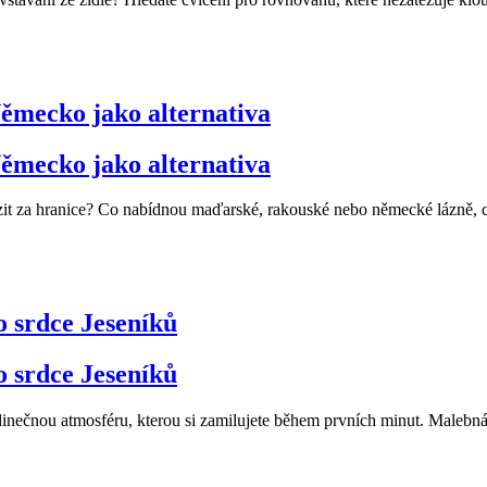
ěmecko jako alternativa
ěmecko jako alternativa
razit za hranice? Co nabídnou maďarské, rakouské nebo německé lázně, 
o srdce Jeseníků
o srdce Jeseníků
dinečnou atmosféru, kterou si zamilujete během prvních minut. Malebn