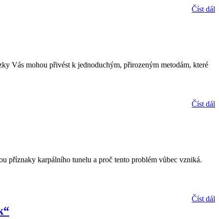
Číst dál
otázky Vás mohou přivést k jednoduchým, přirozeným metodám, které
Číst dál
 jsou příznaky karpálního tunelu a proč tento problém vůbec vzniká.
Číst dál
k“