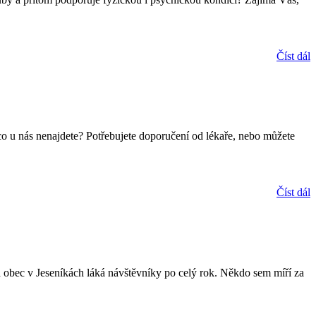
Číst dál
co u nás nenajdete? Potřebujete doporučení od lékaře, nebo můžete
Číst dál
á obec v Jeseníkách láká návštěvníky po celý rok. Někdo sem míří za