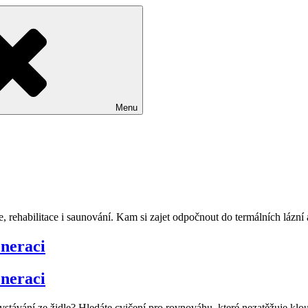
Menu
ce, rehabilitace i saunování. Kam si zajet odpočnout do termálních lázní
eneraci
eneraci
při vstávání ze židle? Hledáte cvičení pro rovnováhu, které nezatěžuje 