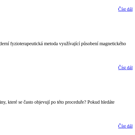
Číst dál
moderní fyzioterapeutická metoda využívající působení magnetického
Číst dál
y, které se často objevují po této proceduře? Pokud hledáte
Číst dál