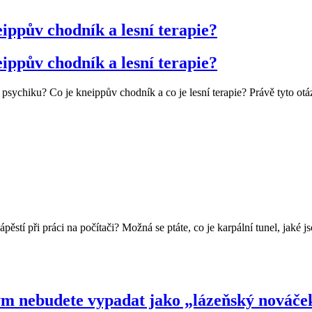
eippův chodník a lesní terapie?
eippův chodník a lesní terapie?
i psychiku? Co je kneippův chodník a co je lesní terapie? Právě tyto 
zápěstí při práci na počítači? Možná se ptáte, co je karpální tunel, jaké
erým nebudete vypadat jako „lázeňský nováče