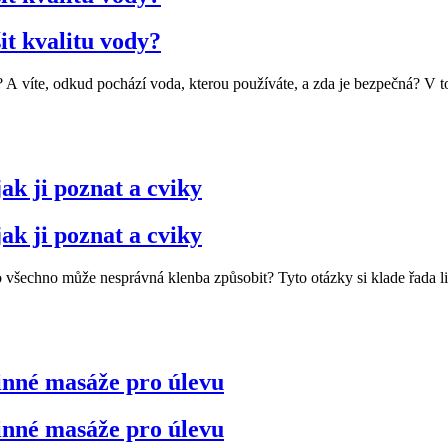
it kvalitu vody?
 A víte, odkud pochází voda, kterou používáte, a zda je bezpečná? V to
ak ji poznat a cviky
ak ji poznat a cviky
echno může nesprávná klenba způsobit? Tyto otázky si klade řada lidí 
činné masáže pro úlevu
činné masáže pro úlevu