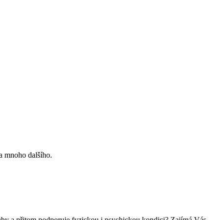
 a mnoho dalšího.
klouby a přitom podporuje fyzickou i psychickou kondici? Zajímá Vás,