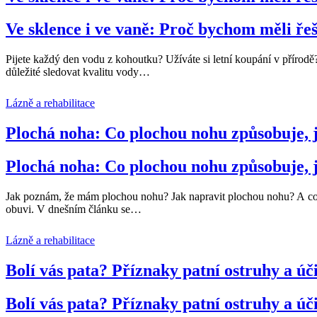
Ve sklence i ve vaně: Proč bychom měli řeš
Pijete každý den vodu z kohoutku? Užíváte si letní koupání v přírodě?
důležité sledovat kvalitu vody
…
Lázně a rehabilitace
Plochá noha: Co plochou nohu způsobuje, j
Plochá noha: Co plochou nohu způsobuje, j
Jak poznám, že mám plochou nohu? Jak napravit plochou nohu? A co vš
obuvi. V dnešním článku se
…
Lázně a rehabilitace
Bolí vás pata? Příznaky patní ostruhy a ú
Bolí vás pata? Příznaky patní ostruhy a ú