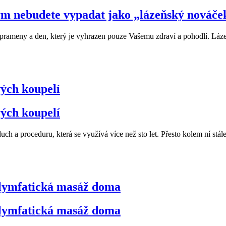
erým nebudete vypadat jako „lázeňský nováče
 prameny a den, který je vyhrazen pouze Vašemu zdraví a pohodlí. Láz
vých koupelí
vých koupelí
duch a proceduru, která se využívá více než sto let. Přesto kolem ní s
 lymfatická masáž doma
 lymfatická masáž doma