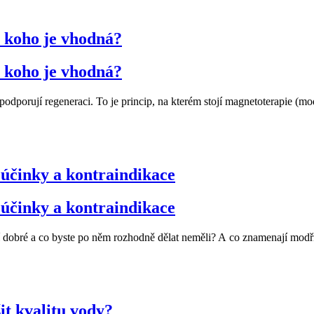
o koho je vhodná?
o koho je vhodná?
a podporují regeneraci. To je princip, na kterém stojí magnetoterapie (
účinky a kontraindikace
účinky a kontraindikace
 dobré a co byste po něm rozhodně dělat neměli? A co znamenají modřin
it kvalitu vody?