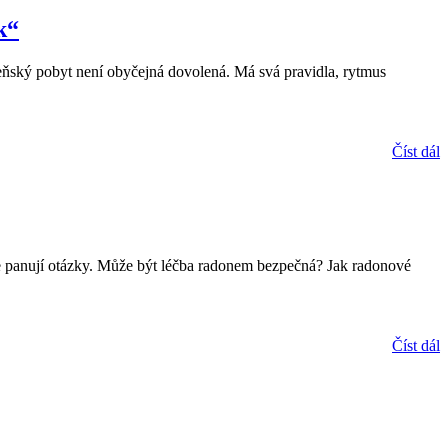
k“
eňský pobyt není obyčejná dovolená. Má svá pravidla, rytmus
Číst dál
tále panují otázky. Může být léčba radonem bezpečná? Jak radonové
Číst dál