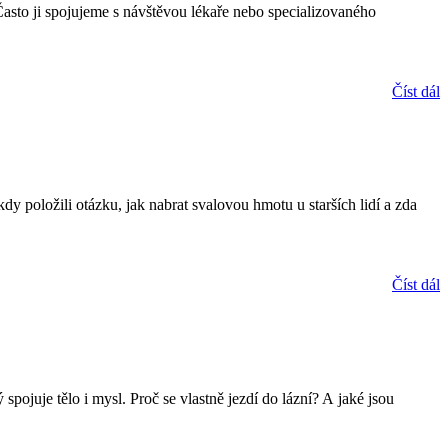
Často ji spojujeme s návštěvou lékaře nebo specializovaného
Číst dál
kdy položili otázku, jak nabrat svalovou hmotu u starších lidí a zda
Číst dál
pojuje tělo i mysl. Proč se vlastně jezdí do lázní? A jaké jsou