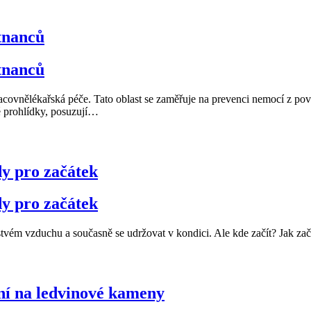
tnanců
tnanců
 pracovnělékařská péče. Tato oblast se zaměřuje na prevenci nemocí z po
é prohlídky, posuzují
…
dy pro začátek
dy pro začátek
rstvém vzduchu a současně se udržovat v kondici. Ale kde začít? Jak za
lní na ledvinové kameny