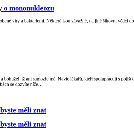
kdy o mononukleózu
bené viry a bakteriemi. Některé jsou závažné, na jiné šikovní vědci doká
 a bohužel již ani samozřejmé. Navíc lékařů, kteří spolupracují s poj
žbách se dozvíte níže
…
byste měli znát
byste měli znát