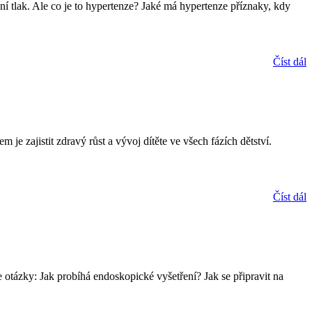
í tlak. Ale co je to hypertenze? Jaké má hypertenze příznaky, kdy
Číst dál
m je zajistit zdravý růst a vývoj dítěte ve všech fázích dětství.
Číst dál
e otázky: Jak probíhá endoskopické vyšetření? Jak se připravit na