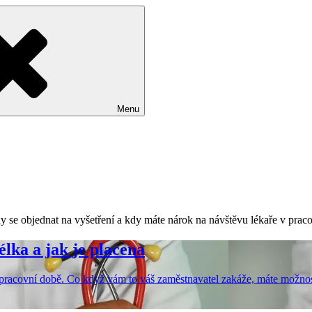
Menu
kdy se objednat na vyšetření a kdy máte nárok na návštěvu lékaře v prac
lka a jak je placena
v pracovní době. Co když vám to váš zaměstnavatel zakáže, máte možnost