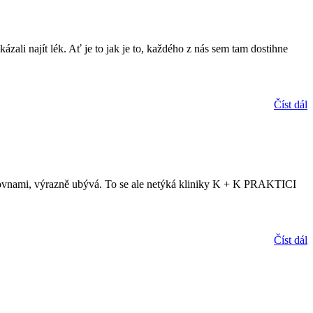
zali najít lék. Ať je to jak je to, každého z nás sem tam dostihne
Číst dál
išťovnami, výrazně ubývá. To se ale netýká kliniky K + K PRAKTICI
Číst dál