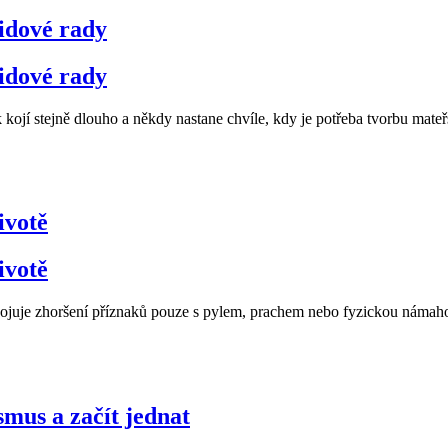
lidové rady
lidové rady
kojí stejně dlouho a někdy nastane chvíle, kdy je potřeba tvorbu mate
ivotě
ivotě
spojuje zhoršení příznaků pouze s pylem, prachem nebo fyzickou námah
smus a začít jednat