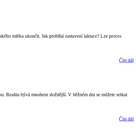
řského mléka ukončit. Jak probíhá zastavení laktace? Lze proces
Číst dál
ou. Realita bývá mnohem složitější. V běžném dni se můžete setkat
Číst dál