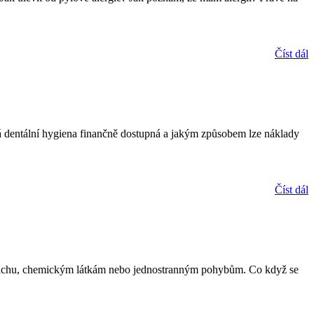
Číst dál
lná dentální hygiena finančně dostupná a jakým způsobem lze náklady
Číst dál
u, prachu, chemickým látkám nebo jednostranným pohybům. Co když se