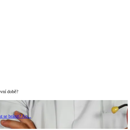
ovní době?
 se bránit? An...