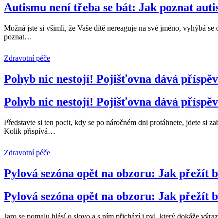
Autismu není třeba se bát: Jak poznat auti
Možná jste si všimli, že Vaše dítě nereaguje na své jméno, vyhýbá se 
poznat
…
Zdravotní péče
Pohyb nic nestojí! Pojišťovna dává příspě
Pohyb nic nestojí! Pojišťovna dává příspě
Představte si ten pocit, kdy se po náročném dni protáhnete, jdete si za
Kolik přispívá
…
Zdravotní péče
Pylová sezóna opět na obzoru: Jak přežít 
Pylová sezóna opět na obzoru: Jak přežít 
Jaro se pomalu hlásí o slovo a s ním přichází i pyl, který dokáže výr