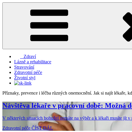
Přejít
k
obsahu
webu
Zdraví
Lázně a rehabilitace
Stravování
Zdravotní péče
Životní styl
Příznaky, prevence i léčba různých onemocnění. Jak si najít lékaře, 
Návštěva lékaře v pracovní době: Možná dé
V některých situacích bohužel nemáte na výběr a k lékaři musíte jít 
Zdravotní péče
ČÍST DÁL