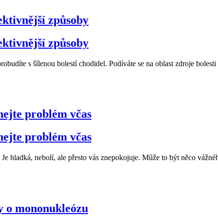
ektivnější způsoby
ektivnější způsoby
probudíte s šílenou bolestí chodidel. Podíváte se na oblast zdroje bole
ejte problém včas
ejte problém včas
 Je hladká, nebolí, ale přesto vás znepokojuje. Může to být něco vážné
kdy o mononukleózu