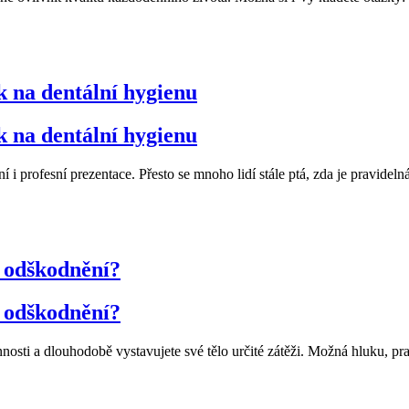
 na dentální hygienu
 na dentální hygienu
i profesní prezentace. Přesto se mnoho lidí stále ptá, zda je pravide
t odškodnění?
t odškodnění?
ovinnosti a dlouhodobě vystavujete své tělo určité zátěži. Možná hluk