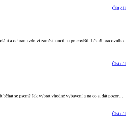
Číst dál
volání a ochranu zdraví zaměstnanců na pracovišti. Lékaři pracovního
Číst dál
čít běhat se psem? Jak vybrat vhodné vybavení a na co si dát pozor
…
Číst dál