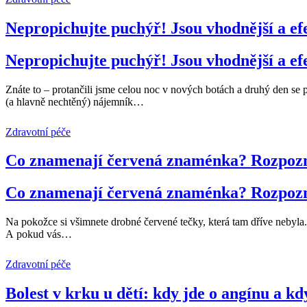
Nepropichujte puchýř! Jsou vhodnější a ef
Nepropichujte puchýř! Jsou vhodnější a ef
Znáte to – protančili jsme celou noc v nových botách a druhý den se 
(a hlavně nechtěný) nájemník
…
Zdravotní péče
Co znamenají červená znaménka? Rozpozn
Co znamenají červená znaménka? Rozpozn
Na pokožce si všimnete drobné červené tečky, která tam dříve nebyla.
A pokud vás
…
Zdravotní péče
Bolest v krku u dětí: kdy jde o angínu a 