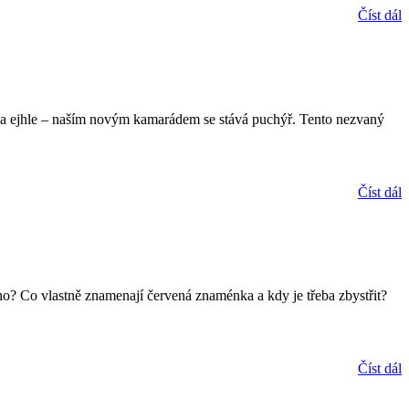
Číst dál
sti a ejhle – naším novým kamarádem se stává puchýř. Tento nezvaný
Číst dál
ho? Co vlastně znamenají červená znaménka a kdy je třeba zbystřit?
Číst dál