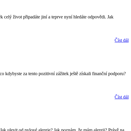
 celý život připadáte jiní a teprve nyní hledáte odpovědi. Jak
Číst dál
 co kdybyste za tento pozitivní zážitek ještě získali finanční podporu?
Číst dál
: Jak ulevit od pylové alergie? Jak poznám, že mám alergii? Právě na