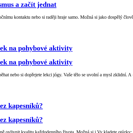
smus a začít jednat
očnímu kontaktu nebo si raději hraje samo. Možná si jako dospělý člověk
vek na pohybové aktivity
vek na pohybové aktivity
běhat nebo si dopřejete lekci jógy. Vaše tělo se uvolní a mysl zklidní. A
bez kapesníků?
bez kapesníků?
azně ovlivnit kvalitu každodenního života. Možná si i Vy kladete otázky