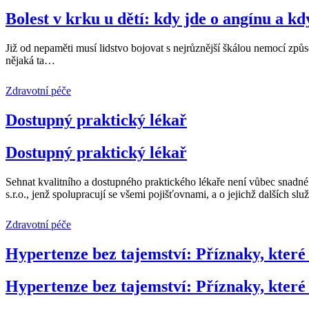
Bolest v krku u dětí: kdy jde o angínu a 
Již od nepaměti musí lidstvo bojovat s nejrůznější škálou nemocí způso
nějaká ta
…
Zdravotní péče
Dostupný praktický lékař
Dostupný praktický lékař
Sehnat kvalitního a dostupného praktického lékaře není vůbec snadné
s.r.o., jenž spolupracují se všemi pojišťovnami, a o jejichž dalších slu
Zdravotní péče
Hypertenze bez tajemství: Příznaky, které 
Hypertenze bez tajemství: Příznaky, které 