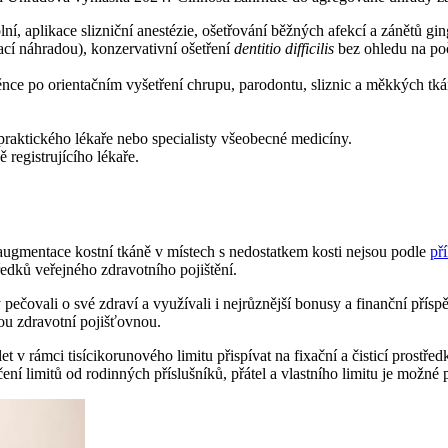
ní, aplikace slizniční anestézie, ošetřování běžných afekcí a zánětů gi
ací náhradou), konzervativní ošetření
dentitio difficilis
bez ohledu na poč
ěnce po orientačním vyšetření chrupu, parodontu, sliznic a měkkých tkání
 praktického lékaře nebo specialisty všeobecné medicíny.
registrujícího lékaře.
 augmentace kostní tkáně v místech s nedostatkem kosti nejsou podle
pří
edků veřejného zdravotního pojištění.
pečovali o své zdraví a využívali i nejrůznější bonusy a finanční přísp
ou zdravotní pojišťovnou.
 v rámci tisícikorunového limitu přispívat na fixační a čisticí prostře
ení limitů od rodinných příslušníků, přátel a vlastního limitu je možné