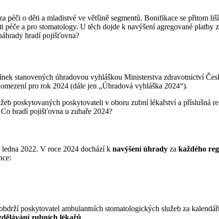
éči o děti a mladistvé ve většině segmentů. Bonifikace se přitom liší 
ti péče a pro stomatology. U těch dojde k navýšení agregované platby za
 náhrady hradí pojišťovna?
ínek stanovených úhradovou vyhláškou Ministerstva zdravotnictví Če
h omezení pro rok 2024 (dále jen „Úhradová vyhláška 2024“).
eb poskytovaných poskytovateli v oboru zubní lékařství a příslušná r
 Co hradí pojišťovna u zubaře 2024?
1. ledna 2022. V roce 2024 dochází k
navýšení úhrady
za
každého reg
nce:
 obdrží poskytovatel ambulantních stomatologických služeb za kalendář
zdělávání zubních lékařů
.