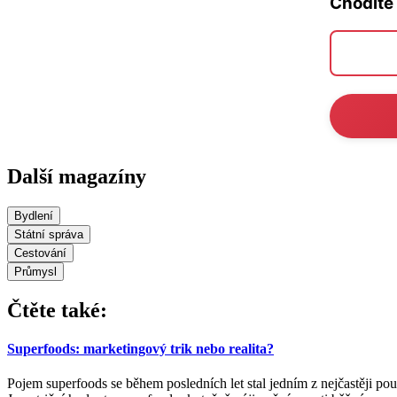
Chodíte
Další magazíny
Bydlení
Státní správa
Cestování
Průmysl
Čtěte také:
Superfoods: marketingový trik nebo realita?
Pojem superfoods se během posledních let stal jedním z nejčastěji po