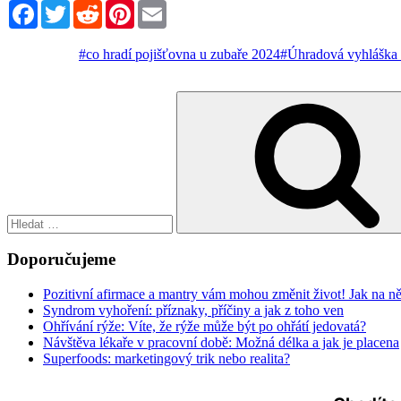
Facebook
Twitter
Reddit
Pinterest
Email
#co hradí pojišťovna u zubaře 2024
#Úhradová vyhláška
Hledat:
Doporučujeme
Pozitivní afirmace a mantry vám mohou změnit život! Jak na n
Syndrom vyhoření: příznaky, příčiny a jak z toho ven
Ohřívání rýže: Víte, že rýže může být po ohřátí jedovatá?
Návštěva lékaře v pracovní době: Možná délka a jak je placena
Superfoods: marketingový trik nebo realita?