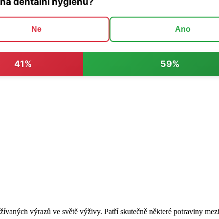
 na dentální hygienu?
Ne
Ano
41%
59%
užívaných výrazů ve světě výživy. Patří skutečně některé potraviny me