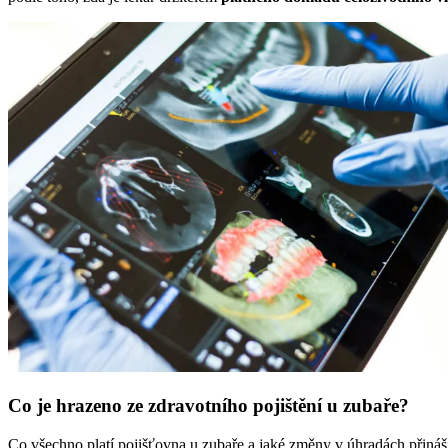
Co je hrazeno ze zdravotního pojištění u zubaře?
Co všechno platí pojišťovna u zubaře a jaké změny v úhradách přináš