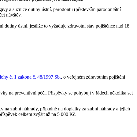
ngivy a sliznice dutiny ústní, parodontu (především parodontální
et návštěv.
 dutiny ústní, jestliže to vyžaduje zdravotní stav pojištěnce nad 18
lohy č. 1
zákona č. 48/1997 Sb.
, o veřejném zdravotním pojištění
ěvky na preventivní péči. Příspěvky se pohybují v řádech několika set
dky na zubní náhrady, případně na doplatky za zubní náhrady a jejich
 příspěvek celkem zvýšit až na 5 000 Kč.