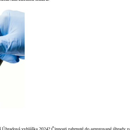
í Úhradová vyhláška 2024? Činnosti zahrnuté do agregované úhrady za r