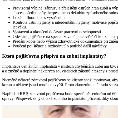
Provizorní výplně, zábrusy a přeleštění ostrých hran zubů a výpl
absces, ošetření afty, herpesu nebo dekubitu způsobeného sním
Lokální fluoridace s vysušením.
Kontrola ústní hygieny a interdentální hygieny, motivace pojišt
let věku.
Vystavení a ukončení dočasné pracovní neschopnosti.
Odeslání pojištěnce na specializované pracoviště či konzultace
Předání kopie nebo výpisu zdravotnické dokumentace při změně 
Poučení pojištěnce a rozhodnutí o potřebě další návštěvy.
Která pojišťovna přispívá na zubní implantáty?
Implantace dentálních implantátů v místech chybějících zubů ani tzv.
a o změně a doplnění některých souvisejících zákonů hrazeny z prostř
Nicméně některé zdravotní pojišťovny se klienty snaží motivovat, aby 
korun a některé jsou i mnohem vyšší. Proto zkonzultujte úhradu se sv
Například RBP, zdravotní pojišťovna bude speciálně seniorům od 60 let
opravy. Příspěvek se týká také zubního implantátu, přičemž díky slouč