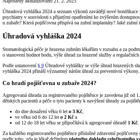
Naposledy aktualizováno 21. 2. 2025
Úhradová vyhláška 2024 a seznam výkonů zavádějí nové bonifikace za p
psychiatry v souvislosti s přijatými opatřeními ke zvýšením dostupnos
u zubaře? Která pojišťovna přispívá na zubní implantáty? Jaké zubní
Úhradová vyhláška 2024
Stomatologická péče je hrazena zubním lékařům v rozsahu a za podm
o stanovení hodnot bodu, výše úhrad za hrazené služby a regulačníc
Podle ustanovení
§ 9
Úhradové vyhlášky se výše úhrad hrazených služ
vyhláška 2024 přináší významný nárůst úhrad za preventivní výkony.
Co hradí pojišťovna u zubaře 2024?
Agregovaná úhrada za registrovaného pojištěnce je zavedena již od 
dětských pacientů a péče o tyto pacienty k navýšení úhrady za pojiště
do dne dosažení věku 6 let
o 3 Kč
,
ve věku od 6 do 12 let
o 2 Kč
a
od 12 do 18 let věku se připočítává k agregované úhradě
1 Kč
.
Za každého registrovaného pojištěnce příslušné zdravotní pojišťovny
podle toho, zda je lékař držitelem
platného
dokladu celoživotního v