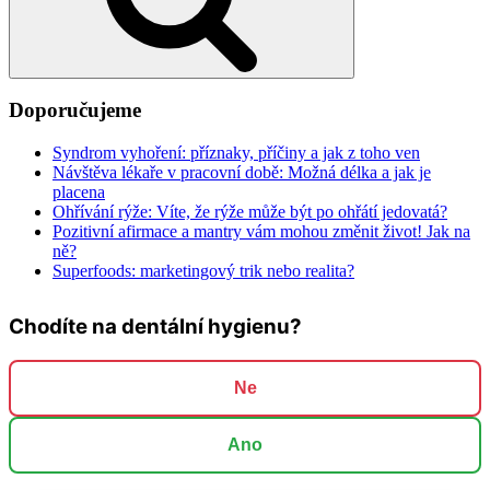
Doporučujeme
Syndrom vyhoření: příznaky, příčiny a jak z toho ven
Návštěva lékaře v pracovní době: Možná délka a jak je
placena
Ohřívání rýže: Víte, že rýže může být po ohřátí jedovatá?
Pozitivní afirmace a mantry vám mohou změnit život! Jak na
ně?
Superfoods: marketingový trik nebo realita?
Chodíte na dentální hygienu?
Ne
Ano