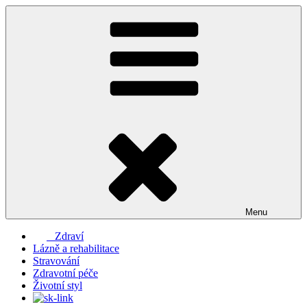
Přejít
k
obsahu
webu
Menu
Zdraví
Lázně a rehabilitace
Stravování
Zdravotní péče
Životní styl