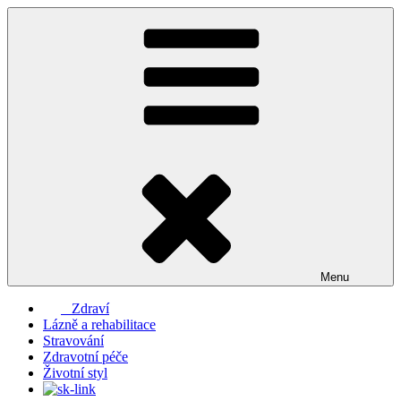
Přejít
k
obsahu
webu
Menu
Zdraví
Lázně a rehabilitace
Stravování
Zdravotní péče
Životní styl