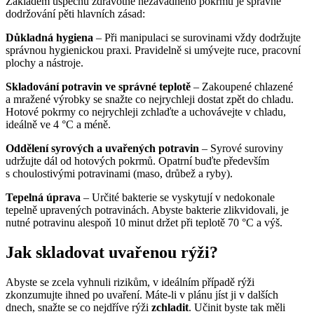
Základem úspěchu zdravotně nezávadného pokrmu je správné
dodržování pěti hlavních zásad:
Důkladná hygiena
– Při manipulaci se surovinami vždy dodržujte
správnou hygienickou praxi. Pravidelně si umývejte ruce, pracovní
plochy a nástroje.
Skladování potravin ve správné teplotě
– Zakoupené chlazené
a mražené výrobky se snažte co nejrychleji dostat zpět do chladu.
Hotové pokrmy co nejrychleji zchlaďte a uchovávejte v chladu,
ideálně ve 4 °C a méně.
Oddělení syrových a uvařených potravin
– Syrové suroviny
udržujte dál od hotových pokrmů. Opatrní buďte především
s choulostivými potravinami (maso, drůbež a ryby).
Tepelná úprava
– Určité bakterie se vyskytují v nedokonale
tepelně upravených potravinách. Abyste bakterie zlikvidovali, je
nutné potravinu alespoň 10 minut držet při teplotě 70 °C a výš.
Jak skladovat uvařenou rýži?
Abyste se zcela vyhnuli rizikům, v ideálním případě rýži
zkonzumujte ihned po uvaření. Máte-li v plánu jíst ji v dalších
dnech, snažte se co nejdříve rýži
zchladit
. Učinit byste tak měli