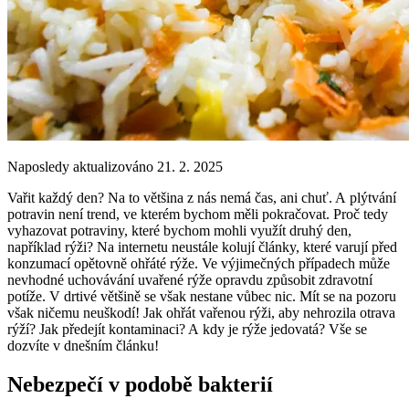
Naposledy aktualizováno 21. 2. 2025
Vařit každý den? Na to většina z nás nemá čas, ani chuť. A plýtvání
potravin není trend, ve kterém bychom měli pokračovat. Proč tedy
vyhazovat potraviny, které bychom mohli využít druhý den,
například rýži? Na internetu neustále kolují články, které varují před
konzumací opětovně ohřáté rýže. Ve výjimečných případech může
nevhodné uchovávání uvařené rýže opravdu způsobit zdravotní
potíže. V drtivé většině se však nestane vůbec nic. Mít se na pozoru
však ničemu neuškodí! Jak ohřát vařenou rýži, aby nehrozila otrava
rýží? Jak předejít kontaminaci? A kdy je rýže jedovatá? Vše se
dozvíte v dnešním článku!
Nebezpečí v podobě bakterií