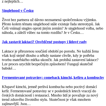
z nejlepších
…
Singlehood v Česku
Život bez partnera už dávno neznamená společenskou výjimku.
Přesto kolem tématu singlehood stále existuje řada stereotypů. Jak
Češi vnímají singles oproti jiným zemím? Je singlehood volba, nebo
náhoda, a záleží vůbec na tomto rozdílu? Je v Česku
…
Jak zastavit laktaci? Osvědčené postupy i lidové rady
Laktace je přirozenou součástí období po porodu. Ne každá žena
však kojí stejně dlouho a někdy nastane chvíle, kdy je potřeba
tvorbu mateřského mléka ukončit. Jak probíhá zastavení laktace?
Lze proces urychlit bezpečným způsobem? Fungují skutečně
babské
…
Fermentované potraviny: comeback kimchi, kefíru a kombuchy
Křupavé kimchi, jemně perlivá kombucha nebo poctivý domácí
kefír. Fermentované potraviny se v posledních letech vracejí do
českých domácností i restaurací. Mnoho lidí je považuje za nový
trend zdravého životního stylu. Skutečnost je však mnohem
zajímavější. Jsou
…