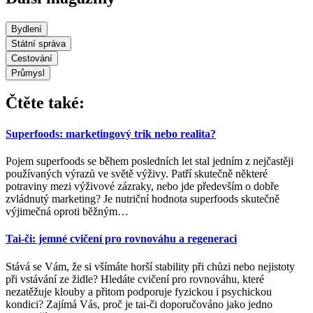
Bydlení
Státní správa
Cestování
Průmysl
Čtěte také:
Superfoods: marketingový trik nebo realita?
Pojem superfoods se během posledních let stal jedním z nejčastěji
používaných výrazů ve světě výživy. Patří skutečně některé
potraviny mezi výživové zázraky, nebo jde především o dobře
zvládnutý marketing? Je nutriční hodnota superfoods skutečně
výjimečná oproti běžným
…
Tai-či: jemné cvičení pro rovnováhu a regeneraci
Stává se Vám, že si všímáte horší stability při chůzi nebo nejistoty
při vstávání ze židle? Hledáte cvičení pro rovnováhu, které
nezatěžuje klouby a přitom podporuje fyzickou i psychickou
kondici? Zajímá Vás, proč je tai-či doporučováno jako jedno