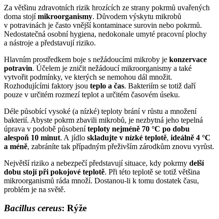
Za většinu zdravotních rizik hrozících ze strany pokrmů uvařených
doma stojí
mikroorganismy
. Důvodem výskytu mikrobů
v potravinách je často vnější kontaminace surovin nebo pokrmů.
Nedostatečná osobní hygiena, nedokonale umyté pracovní plochy
a nástroje a představují riziko.
Hlavním prostředkem boje s nežádoucími mikroby je
konzervace
potravin
. Účelem je zničit nežádoucí mikroorganismy a také
vytvořit podmínky, ve kterých se nemohou dál množit.
Rozhodujícími faktory jsou
teplo a čas
. Bakteriím se totiž daří
pouze v určitém rozmezí teplot a určitém časovém úseku.
Déle působící vysoké (a nízké) teploty brání v růstu a množení
bakterií. Abyste pokrm zbavili mikrobů, je nezbytná jeho tepelná
úprava v podobě působení
teploty nejm
é
ně 70
°
C po dobu
alespoň 10 minut
. A jídlo
skladujte
v nízk
é
teplotě
,
ideálně
4
°
C
a m
é
ně
, zabráníte tak případným přeživším zárodkům znovu vyrůst.
Největší riziko a nebezpečí představují situace, kdy pokrmy
del
ší
dobu stojí při pokojov
é
teplotě
. Při této teplotě se totiž většina
mikroorganismů ráda množí. Dostanou-li k tomu dostatek času,
problém je na světě.
Bacillus cereus
: Rýže