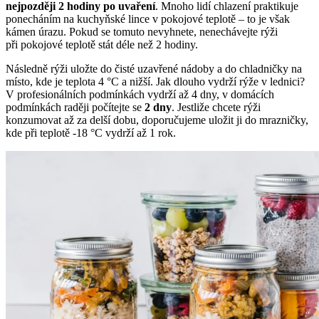
nejpozději 2 hodiny po uvaření
. Mnoho lidí chlazení praktikuje
ponecháním na kuchyňské lince v pokojové teplotě – to je však
kámen úrazu. Pokud se tomuto nevyhnete, nenechávejte rýži
při pokojové teplotě stát déle než 2 hodiny.
Následně rýži uložte do čisté uzavřené nádoby a do chladničky na
místo, kde je teplota 4 °C a nižší. Jak dlouho vydrží rýže v lednici?
V profesionálních podmínkách vydrží až 4 dny, v domácích
podmínkách raději počítejte se
2 dny
. Jestliže chcete rýži
konzumovat až za delší dobu, doporučujeme uložit ji do mrazničky,
kde při teplotě -18 °C vydrží až 1 rok.