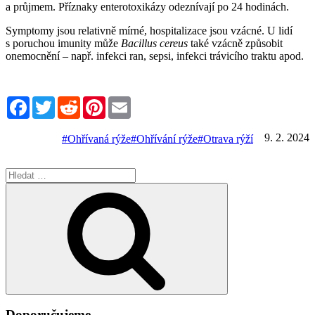
a průjmem. Příznaky enterotoxikázy odeznívají po 24 hodinách.
Symptomy jsou relativně mírné, hospitalizace jsou vzácné. U lidí
s poruchou imunity může
Bacillus cereus
také vzácně způsobit
onemocnění – např. infekci ran, sepsi, infekci trávicího traktu apod.
Facebook
Twitter
Reddit
Pinterest
Email
9. 2. 2024
#Ohřívaná rýže
#Ohřívání rýže
#Otrava rýží
Hledat:
Hledání
Doporučujeme