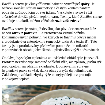
Bacillus cereus
je všudypřítomná bakterie vytvářející
sp
ó
ry
. Je
běžnou součástí střevní mikroflóry a častým kontaminantem
potravin způsobujícím otravu jídlem. Vyskytuje v syrové rýži
a částečně dokáže přežít i teplotu varu. Toxiny, které
Bacillus cereus
uvolňuje do okolí, můžou vážně
ohrozit vaše zdraví
.
Bacillus cereus
je znám především jako původce
enterotoxik
ó
z
neboli
otrav z potravin
. Enterotoxikóza vzniká požitím
kontaminovaných potravin, ve kterých se
Bacillus cereus
množí
a produkuje dva enterotoxiny (emetický toxin A a toxin B). Tyto
toxiny jsou produkovány především pomnožením mikrobů
v potravinách obsahujících škrob – především v rýži a těstovinách.
Odolávají vysokým teplotám a ani následné ohřátí rýže je nezničí.
Problém nezpůsobuje samotné ohřívání rýže, ale způsob, jakým rýži
před opětovným ohřátím skladujete. Dodržováním správné
hygienické praxe se však rizika otravy z rýže dají eliminovat.
Základem je zchladit zbytky rýže co nejrychleji bez prostojů
v pokojové teplotě.