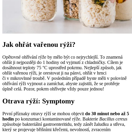
Jak ohřát vařenou rýži?
Opětovné ohřívání rýže by mělo být co nejrychlejší. To znamená
ohřát ji nejpozději do 1 hodiny od vyjmutí z chladničky. Cílem je
dosáhnout teploty 75 °C uprostřed pokrmu. Nejlepší způsob, jak
ohřát vařenou rýži, je orestovat ji na pánvi, ohřát v hrnci
či v mikrovlnné troubě. V posledním případě byste měli v polovině
ohřívání rýži vyjmout a zamíchat, abyste zajistili, že se prohřeje
úplně celá. Pozor, pokrm ohřívejte vždy pouze jednou!
Otrava rýží: Symptomy
První příznaky otravy rýží se mohou objevit
do 30 minut nebo až 5
hodin
po konzumaci kontaminované rýže. Bakterie
Bacillus cereus
způsobuje bakteriální gastroenteritidu, tedy zánět žaludku a střeva,
který se projevuje břišními křečemi, nevolností, zvracením