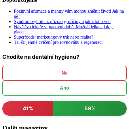
Pozitivní afirmace a mantry vám mohou změnit život! Jak na
ně?
Syndrom vyhoření: příznaky, příčiny a jak z toho ven
Návštěva lékaře v pracovní době: Možná délka a jak je
placena
Superfoods: marketingový trik nebo realita?
Tai-či: jemné cvičení pro rovnováhu a regeneraci
Chodíte na dentální hygienu?
Ne
Ano
41%
59%
Další magazíny