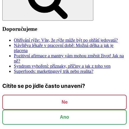
Doporučujeme
Ohřívání rýže: Víte, že rýže může být po ohřátí jedovatá?
Návštěva lékaře v pracovní době: Možná délka a jak je
placena
Pozitivní afirmace a mantry vám mohou změnit život! Jak na
ně?
Syndrom vyhoření: příznaky, příčiny a jak z toho ven
Superfoods: marketingový trik nebo realita?
Cítíte se po jídle často unavení?
Ne
Ano