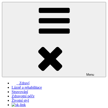
Přejít
k
obsahu
webu
Menu
Zdraví
Lázně a rehabilitace
Stravování
Zdravotní péče
Životní styl