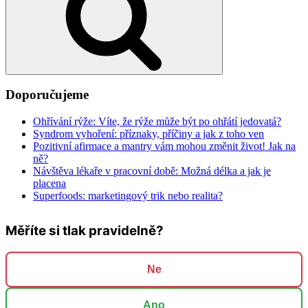
Doporučujeme
Ohřívání rýže: Víte, že rýže může být po ohřátí jedovatá?
Syndrom vyhoření: příznaky, příčiny a jak z toho ven
Pozitivní afirmace a mantry vám mohou změnit život! Jak na
ně?
Návštěva lékaře v pracovní době: Možná délka a jak je
placena
Superfoods: marketingový trik nebo realita?
Měříte si tlak pravidelně?
Ne
Ano