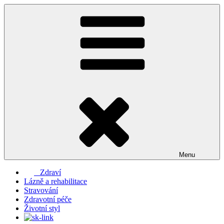
Přejít
k
obsahu
webu
Menu
Zdraví
Lázně a rehabilitace
Stravování
Zdravotní péče
Životní styl