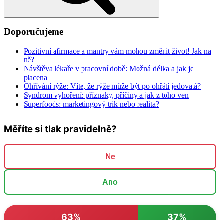
Doporučujeme
Pozitivní afirmace a mantry vám mohou změnit život! Jak na
ně?
Návštěva lékaře v pracovní době: Možná délka a jak je
placena
Ohřívání rýže: Víte, že rýže může být po ohřátí jedovatá?
Syndrom vyhoření: příznaky, příčiny a jak z toho ven
Superfoods: marketingový trik nebo realita?
Měříte si tlak pravidelně?
Ne
Ano
63%
37%