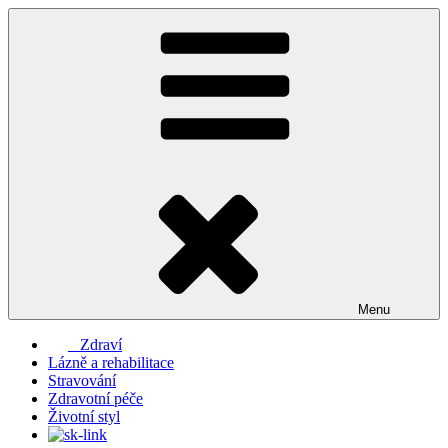
Přejít
k
obsahu
webu
Menu
Zdraví
Lázně a rehabilitace
Stravování
Zdravotní péče
Životní styl