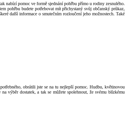
 tak nabízí pomoc ve formě sjednání pohřbu přímo u rodiny zesnulého.
elem pohřbu budete potřebovat mít přichystaný svůj občanský průkaz,
eškeré další informace o smutečním rozloučení jeho možnostech. Také
 potřebného, obrátili jste se na tu nejlepší pomoc. Hudbu, květinovou
e na výběr dostatek, a tak se můžete spolehnout, že svému blízkému