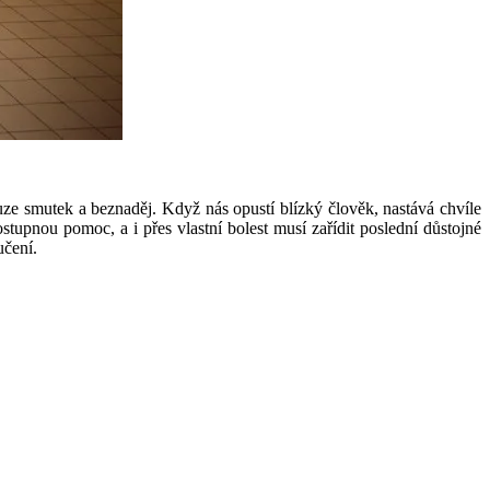
ouze smutek a beznaděj. Když nás opustí blízký člověk, nastává chvíle
ostupnou pomoc, a i přes vlastní bolest musí zařídit poslední důstojné
učení.