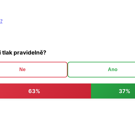
ě?
i tlak pravidelně?
Ne
Ano
63%
37%