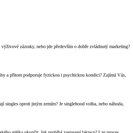
zi výživové zázraky, nebo jde především o dobře zvládnutý marketing?
klouby a přitom podporuje fyzickou i psychickou kondici? Zajímá Vás,
ají singles oproti jiným zemím? Je singlehood volba, nebo náhoda,
řského mléka ukončit. Jak probíhá zastavení laktace? Lze proces