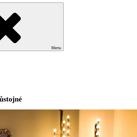
Menu
ůstojné