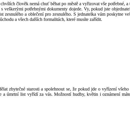
h chvílích člověk nemá chuť běhat po městě a vyřizovat vše potřebné, a
lka s veškerými potřebnými dokumenty dojede. Vy, pokud jste objednat
ist zesnulého a oblečení pro zesnulého. S jednatelka vám poskytne v
ůchodu a všech dalších formalitách, které musíte zařídit.
dělat zbytečné starosti a spolehnout se, že pokud jde o vyřízení všeho
 a úmrtní list vyřídí za vás. Možností hudby, květin i oznámení mát