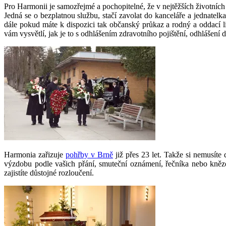
Pro Harmonii je samozřejmé a pochopitelné, že v nejtěžších životníc
Jedná se o bezplatnou službu, stačí zavolat do kanceláře a jednate
dále pokud máte k dispozici tak občanský průkaz a rodný a oddací l
vám vysvětlí, jak je to s odhlášením zdravotního pojištění, odhlášení d
Harmonia zařizuje
pohřby v Brně
již přes 23 let. Takže si nemusíte 
výzdobu podle vašich přání, smuteční oznámení, řečníka nebo kněze
zajistíte důstojné rozloučení.