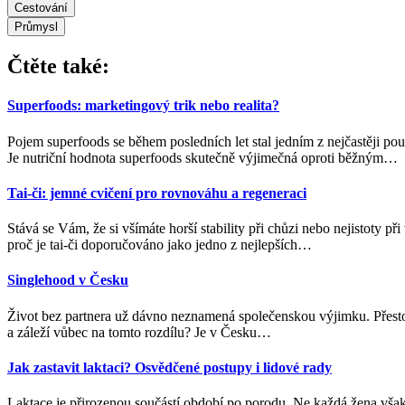
Cestování
Průmysl
Čtěte také:
Superfoods: marketingový trik nebo realita?
Pojem superfoods se během posledních let stal jedním z nejčastěji po
Je nutriční hodnota superfoods skutečně výjimečná oproti běžným
…
Tai-či: jemné cvičení pro rovnováhu a regeneraci
Stává se Vám, že si všímáte horší stability při chůzi nebo nejistoty 
proč je tai-či doporučováno jako jedno z nejlepších
…
Singlehood v Česku
Život bez partnera už dávno neznamená společenskou výjimku. Přesto 
a záleží vůbec na tomto rozdílu? Je v Česku
…
Jak zastavit laktaci? Osvědčené postupy i lidové rady
Laktace je přirozenou součástí období po porodu. Ne každá žena však 