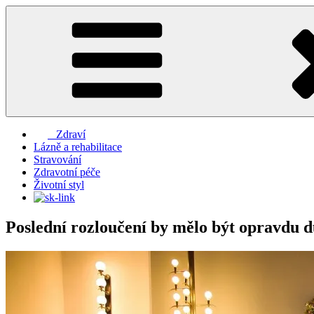
Přejít
k
obsahu
webu
Zdraví
Lázně a rehabilitace
Stravování
Zdravotní péče
Životní styl
Poslední rozloučení by mělo být opravdu d