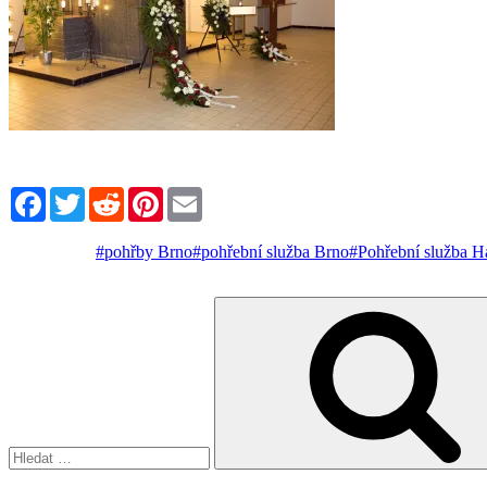
Facebook
Twitter
Reddit
Pinterest
Email
#pohřby Brno
#pohřební služba Brno
#Pohřební služba H
Hledat: