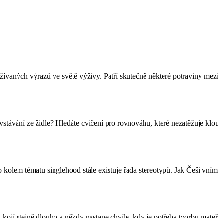
užívaných výrazů ve světě výživy. Patří skutečně některé potraviny me
při vstávání ze židle? Hledáte cvičení pro rovnováhu, které nezatěžuje 
kolem tématu singlehood stále existuje řada stereotypů. Jak Češi vním
kojí stejně dlouho a někdy nastane chvíle, kdy je potřeba tvorbu mate