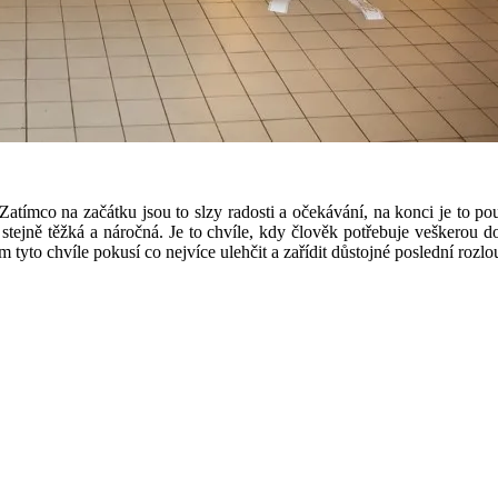
 Zatímco na začátku jsou to slzy radosti a očekávání, na konci je to p
 stejně těžká a náročná. Je to chvíle, kdy člověk potřebuje veškerou d
tyto chvíle pokusí co nejvíce ulehčit a zařídit důstojné poslední rozlo