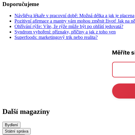
Doporučujeme
Návštěva lékaře v pracovní době: Možná délka a jak je placena
Pozitivní afirmace a mantry vám mohou změnit život! Jak na n
Ohřívání rýže: Víte, že rýže může být po ohřátí jedovatá?
Syndrom vyhoření: příznaky, příčiny a jak z toho ven
Superfoods: marketingový trik nebo realita?
Měříte s
Další magazíny
Bydlení
Státní správa