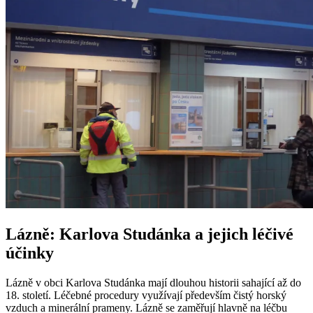
Lázně: Karlova Studánka a jejich léčivé
účinky
Lázně v obci Karlova Studánka mají dlouhou historii sahající až do
18. století. Léčebné procedury využívají především čistý horský
vzduch a minerální prameny. Lázně se zaměřují hlavně na léčbu