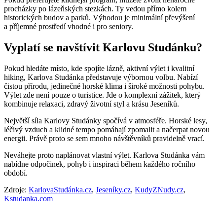
procházky po lázeňských stezkách. Ty vedou přímo kolem
historických budov a parků. Výhodou je minimální převýšení
a příjemné prostředí vhodné i pro seniory.
Vyplatí se navštívit Karlovu Studánku?
Pokud hledáte místo, kde spojíte lázně, aktivní výlet i kvalitní
hiking, Karlova Studánka představuje výbornou volbu. Nabízí
čistou přírodu, jedinečné horské klima i široké možnosti pohybu.
Výlet zde není pouze o turistice. Jde o komplexní zážitek, který
kombinuje relaxaci, zdravý životní styl a krásu Jeseníků.
Největší síla Karlovy Studánky spočívá v atmosféře. Horské lesy,
léčivý vzduch a klidné tempo pomáhají zpomalit a načerpat novou
energii. Právě proto se sem mnoho návštěvníků pravidelně vrací.
Neváhejte proto naplánovat vlastní výlet. Karlova Studánka vám
nabídne odpočinek, pohyb i inspiraci během každého ročního
období.
Zdroje:
KarlovaStudánka.cz
,
Jeseníky.cz
,
KudyZNudy.cz
,
Kstudanka.com