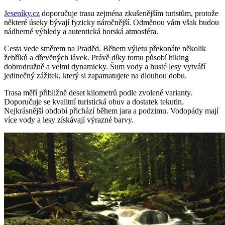
Jeseníky.cz
doporučuje trasu zejména zkušenějším turistům, protože
některé úseky bývají fyzicky náročnější. Odměnou vám však budou
nádherné výhledy a autentická horská atmosféra.
Cesta vede směrem na Praděd. Během výletu překonáte několik
žebříků a dřevěných lávek. Právě díky tomu působí hiking
dobrodružně a velmi dynamicky. Šum vody a husté lesy vytváří
jedinečný zážitek, který si zapamatujete na dlouhou dobu.
Trasa měří přibližně deset kilometrů podle zvolené varianty.
Doporučuje se kvalitní turistická obuv a dostatek tekutin.
Nejkrásnější období přichází během jara a podzimu. Vodopády mají
více vody a lesy získávají výrazné barvy.