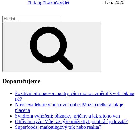
1. 6. 2026
#hiking
#Lázně
#výlet
Hledat:
Hledání
Doporučujeme
Pozitivní afirmace a mantry vám mohou změnit život! Jak na
ně?
Návštěva lékaře v pracovní době: Možná délka a jak je
placena
Syndrom vyhoření: příznaky, příčiny a jak z toho ven
Ohřívání rýže: Víte, že rýže může být po ohřátí jedovatá?
Superfoods: marketingový trik nebo realita?