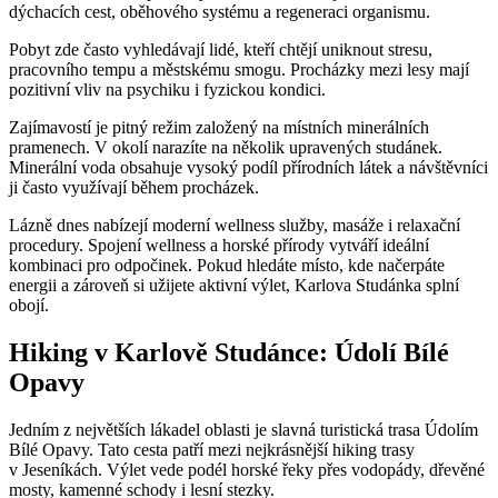
dýchacích cest, oběhového systému a regeneraci organismu.
Pobyt zde často vyhledávají lidé, kteří chtějí uniknout stresu,
pracovního tempu a městskému smogu. Procházky mezi lesy mají
pozitivní vliv na psychiku i fyzickou kondici.
Zajímavostí je pitný režim založený na místních minerálních
pramenech. V okolí narazíte na několik upravených studánek.
Minerální voda obsahuje vysoký podíl přírodních látek a návštěvníci
ji často využívají během procházek.
Lázně dnes nabízejí moderní wellness služby, masáže i relaxační
procedury. Spojení wellness a horské přírody vytváří ideální
kombinaci pro odpočinek. Pokud hledáte místo, kde načerpáte
energii a zároveň si užijete aktivní výlet, Karlova Studánka splní
obojí.
Hiking v Karlově Studánce: Údolí Bílé
Opavy
Jedním z největších lákadel oblasti je slavná turistická trasa Údolím
Bílé Opavy. Tato cesta patří mezi nejkrásnější hiking trasy
v Jeseníkách. Výlet vede podél horské řeky přes vodopády, dřevěné
mosty, kamenné schody i lesní stezky.