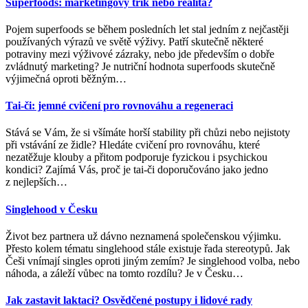
Superfoods: marketingový trik nebo realita?
Pojem superfoods se během posledních let stal jedním z nejčastěji
používaných výrazů ve světě výživy. Patří skutečně některé
potraviny mezi výživové zázraky, nebo jde především o dobře
zvládnutý marketing? Je nutriční hodnota superfoods skutečně
výjimečná oproti běžným
…
Tai-či: jemné cvičení pro rovnováhu a regeneraci
Stává se Vám, že si všímáte horší stability při chůzi nebo nejistoty
při vstávání ze židle? Hledáte cvičení pro rovnováhu, které
nezatěžuje klouby a přitom podporuje fyzickou i psychickou
kondici? Zajímá Vás, proč je tai-či doporučováno jako jedno
z nejlepších
…
Singlehood v Česku
Život bez partnera už dávno neznamená společenskou výjimku.
Přesto kolem tématu singlehood stále existuje řada stereotypů. Jak
Češi vnímají singles oproti jiným zemím? Je singlehood volba, nebo
náhoda, a záleží vůbec na tomto rozdílu? Je v Česku
…
Jak zastavit laktaci? Osvědčené postupy i lidové rady