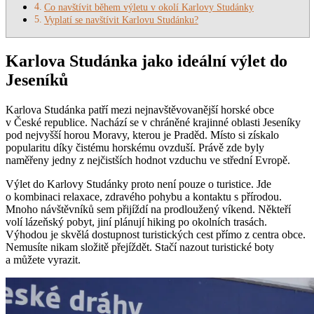
Co navštívit během výletu v okolí Karlovy Studánky
Vyplatí se navštívit Karlovu Studánku?
Karlova Studánka jako ideální výlet do
Jeseníků
Karlova Studánka patří mezi nejnavštěvovanější horské obce
v České republice. Nachází se v chráněné krajinné oblasti Jeseníky
pod nejvyšší horou Moravy, kterou je Praděd. Místo si získalo
popularitu díky čistému horskému ovzduší. Právě zde byly
naměřeny jedny z nejčistších hodnot vzduchu ve střední Evropě.
Výlet do Karlovy Studánky proto není pouze o turistice. Jde
o kombinaci relaxace, zdravého pohybu a kontaktu s přírodou.
Mnoho návštěvníků sem přijíždí na prodloužený víkend. Někteří
volí lázeňský pobyt, jiní plánují hiking po okolních trasách.
Výhodou je skvělá dostupnost turistických cest přímo z centra obce.
Nemusíte nikam složitě přejíždět. Stačí nazout turistické boty
a můžete vyrazit.