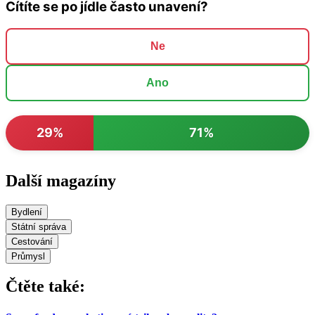
Cítíte se po jídle často unavení?
Ne
Ano
29%
71%
Další magazíny
Bydlení
Státní správa
Cestování
Průmysl
Čtěte také: