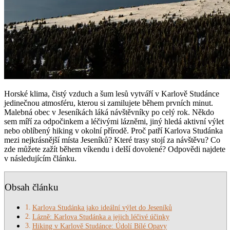
Horské klima, čistý vzduch a šum lesů vytváří v Karlově Studánce
jedinečnou atmosféru, kterou si zamilujete během prvních minut.
Malebná obec v Jeseníkách láká návštěvníky po celý rok. Někdo
sem míří za odpočinkem a léčivými lázněmi, jiný hledá aktivní výlet
nebo oblíbený hiking v okolní přírodě. Proč patří Karlova Studánka
mezi nejkrásnější místa Jeseníků? Které trasy stojí za návštěvu? Co
zde můžete zažít během víkendu i delší dovolené? Odpovědi najdete
v následujícím článku.
Obsah článku
Karlova Studánka jako ideální výlet do Jeseníků
Lázně: Karlova Studánka a jejich léčivé účinky
Hiking v Karlově Studánce: Údolí Bílé Opavy