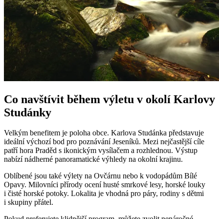
Co navštívit během výletu v okolí Karlovy
Studánky
Velkým benefitem je poloha obce. Karlova Studánka představuje
ideální výchozí bod pro poznávání Jeseníků. Mezi nejčastější cíle
patří hora Praděd s ikonickým vysílačem a rozhlednou. Výstup
nabízí nádherné panoramatické výhledy na okolní krajinu.
Oblíbené jsou také výlety na Ovčárnu nebo k vodopádům Bílé
Opavy. Milovníci přírody ocení husté smrkové lesy, horské louky
i čisté horské potoky. Lokalita je vhodná pro páry, rodiny s dětmi
i skupiny přátel.
Pokud preferujete klidnější program, můžete zvolit nenáročné