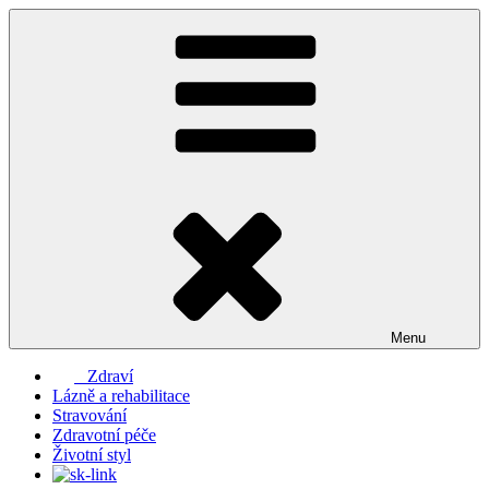
Přejít
k
obsahu
webu
Menu
Zdraví
Lázně a rehabilitace
Stravování
Zdravotní péče
Životní styl