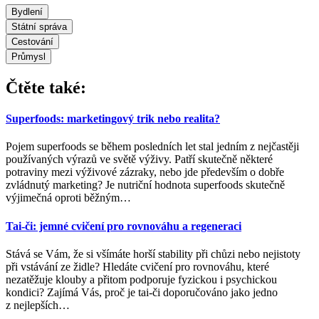
Bydlení
Státní správa
Cestování
Průmysl
Čtěte také:
Superfoods: marketingový trik nebo realita?
Pojem superfoods se během posledních let stal jedním z nejčastěji
používaných výrazů ve světě výživy. Patří skutečně některé
potraviny mezi výživové zázraky, nebo jde především o dobře
zvládnutý marketing? Je nutriční hodnota superfoods skutečně
výjimečná oproti běžným
…
Tai-či: jemné cvičení pro rovnováhu a regeneraci
Stává se Vám, že si všímáte horší stability při chůzi nebo nejistoty
při vstávání ze židle? Hledáte cvičení pro rovnováhu, které
nezatěžuje klouby a přitom podporuje fyzickou i psychickou
kondici? Zajímá Vás, proč je tai-či doporučováno jako jedno
z nejlepších
…