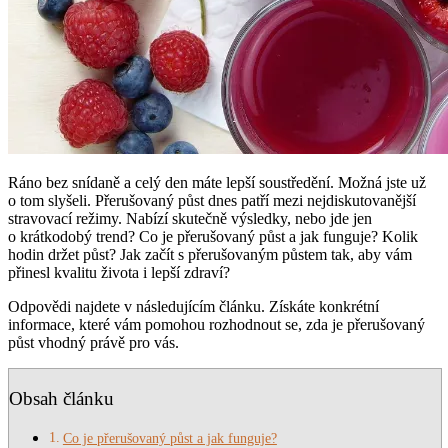
Ráno bez snídaně a celý den máte lepší soustředění. Možná jste už
o tom slyšeli. Přerušovaný půst dnes patří mezi nejdiskutovanější
stravovací režimy. Nabízí skutečně výsledky, nebo jde jen
o krátkodobý trend? Co je přerušovaný půst a jak funguje? Kolik
hodin držet půst? Jak začít s přerušovaným půstem tak, aby vám
přinesl kvalitu života i lepší zdraví?
Odpovědi najdete v následujícím článku. Získáte konkrétní
informace, které vám pomohou rozhodnout se, zda je přerušovaný
půst vhodný právě pro vás.
Obsah článku
Co je přerušovaný půst a jak funguje?