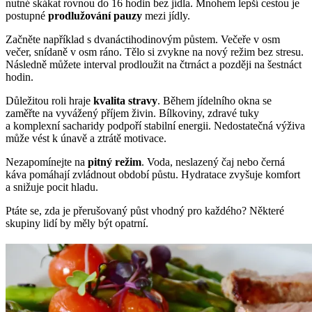
nutné skákat rovnou do 16 hodin bez jídla. Mnohem lepší cestou je
postupné
prodlužování pauzy
mezi jídly.
Začněte například s dvanáctihodinovým půstem. Večeře v osm
večer, snídaně v osm ráno. Tělo si zvykne na nový režim bez stresu.
Následně můžete interval prodloužit na čtrnáct a později na šestnáct
hodin.
Důležitou roli hraje
kvalita stravy
. Během jídelního okna se
zaměřte na vyvážený příjem živin. Bílkoviny, zdravé tuky
a komplexní sacharidy podpoří stabilní energii. Nedostatečná výživa
může vést k únavě a ztrátě motivace.
Nezapomínejte na
pitný režim
. Voda, neslazený čaj nebo černá
káva pomáhají zvládnout období půstu. Hydratace zvyšuje komfort
a snižuje pocit hladu.
Ptáte se, zda je přerušovaný půst vhodný pro každého? Některé
skupiny lidí by měly být opatrní.