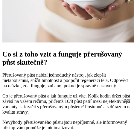
Co si z toho vzít a funguje přerušovaný
půst skutečně?
Přerušovaný půst nabízí jednoduchý nástroj, jak zlepšit
metabolismus, snížit hmotnost a podpořit regeneraci těla. Odpověď
na otázku, zda funguje, zní ano, pokud je správně nastavený.
Co je přerušovaný půst a jak funguje už víte. Kolik hodin držet půst
závisí na vašem režimu, přičemž 16/8 půst patří mezi nejefektivnější
varianty. Jak začít s přerušovaným půstem? Postupně a s důrazem na
kvalitu stravy.
Nevýhody přerušovaného půstu jsou nepříjemné, ale informovaný
přístup vám pomůže je minimalizovat.