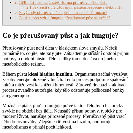
16/8 půst jako nejčastější forma přerušovaného půstu
Jak začít s přerušovaným půstem bezpečně a efektivně?
Nevýhody přerušovaného půstu a na co si dát pozor?
Co si z toho vzít a funguje přerušovaný půst skutečně?
Co je přerušovaný půst a jak funguje?
Přerušovaný půst není dieta v klasickém slova smyslu. Neřeší
primárně to, co jíte, ale
kdy jíte
. Základem je střídání období příjmu
potravy a období půstu. Tělo se díky tomu dostává do jiného
metabolického režimu.
Během půstu
klesá hladina inzulinu
. Organismus začíná využívat
zásoby energie uložené v tucích. Tento proces podporuje spalování
tuků a může vést ke snížení hmotnosti. Zároveň dochází k aktivaci
procesu zvaného autofagie, kdy tělo odstraňuje poškozené buňky
a regeneruje se.
Možná se ptáte, proč to funguje právě takto. Tělo bylo historicky
zvyklé na období bez jídla. Neustálý přísun potravy, typický pro
moderní život, narušuje přirozené procesy. Přerušovaný půst vrací
tělo do rovnováhy. Zlepšuje citlivost na inzulin, podporuje
metabolismus a přináší pocit lehkosti.