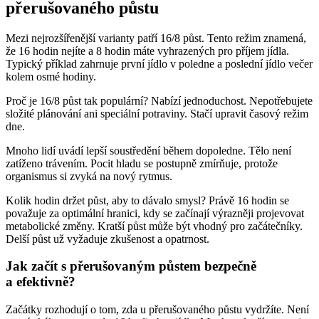
přerušovaného půstu
Mezi nejrozšířenější varianty patří 16/8 půst. Tento režim znamená,
že 16 hodin nejíte a 8 hodin máte vyhrazených pro příjem jídla.
Typický příklad zahrnuje první jídlo v poledne a poslední jídlo večer
kolem osmé hodiny.
Proč je 16/8 půst tak populární? Nabízí jednoduchost. Nepotřebujete
složité plánování ani speciální potraviny. Stačí upravit časový režim
dne.
Mnoho lidí uvádí lepší soustředění během dopoledne. Tělo není
zatíženo trávením. Pocit hladu se postupně zmírňuje, protože
organismus si zvyká na nový rytmus.
Kolik hodin držet půst, aby to dávalo smysl? Právě 16 hodin se
považuje za optimální hranici, kdy se začínají výrazněji projevovat
metabolické změny. Kratší půst může být vhodný pro začátečníky.
Delší půst už vyžaduje zkušenost a opatrnost.
Jak začít s přerušovaným půstem bezpečně
a efektivně?
Začátky rozhodují o tom, zda u přerušovaného půstu vydržíte. Není