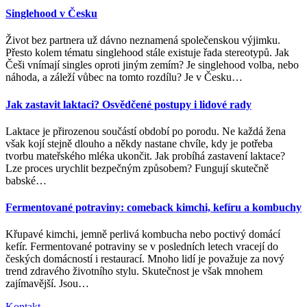
Singlehood v Česku
Život bez partnera už dávno neznamená společenskou výjimku.
Přesto kolem tématu singlehood stále existuje řada stereotypů. Jak
Češi vnímají singles oproti jiným zemím? Je singlehood volba, nebo
náhoda, a záleží vůbec na tomto rozdílu? Je v Česku
…
Jak zastavit laktaci? Osvědčené postupy i lidové rady
Laktace je přirozenou součástí období po porodu. Ne každá žena
však kojí stejně dlouho a někdy nastane chvíle, kdy je potřeba
tvorbu mateřského mléka ukončit. Jak probíhá zastavení laktace?
Lze proces urychlit bezpečným způsobem? Fungují skutečně
babské
…
Fermentované potraviny: comeback kimchi, kefíru a kombuchy
Křupavé kimchi, jemně perlivá kombucha nebo poctivý domácí
kefír. Fermentované potraviny se v posledních letech vracejí do
českých domácností i restaurací. Mnoho lidí je považuje za nový
trend zdravého životního stylu. Skutečnost je však mnohem
zajímavější. Jsou
…
Kontakt