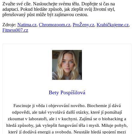
Zvažte své cíle. Naslouchejte svému tělu. Dopřejte si čas na
adaptaci. Pokud hledáte způsob, jak zlepšit svůj životní styl,
přerušovaný půst může být zajímavou cestou.
Zdroje:
Natima.cz
,
Chromozoom.cz
,
ProŽeny.cz
,
Krabičkujeme.cz
,
Fitness007.cz
Bety Pospíšilová
Fascinuje ji věda i objevování nového. Biochemie jí dává
odpovědi, ale také vyvolává další otázky, které jí pomáhají
zkoumat v laboratoři, ale i v kuchyni. Zajímá se o biohacking a
hledá způsoby, jak vylepšit fungování těla i mysli. Miluje pohyb,
který jí dodává energii a svobodu. Neustále hledá spojení mezi