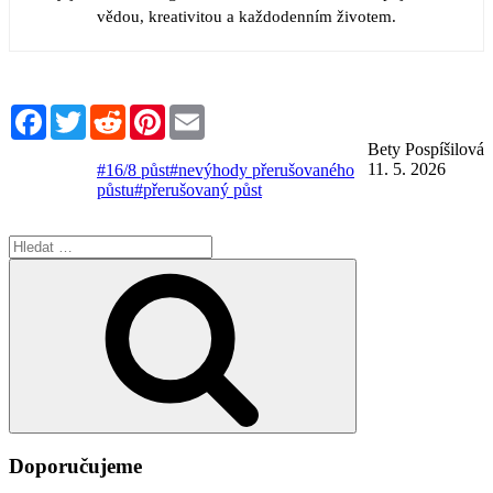
vědou, kreativitou a každodenním životem.
Facebook
Twitter
Reddit
Pinterest
Email
Bety Pospíšilová
11. 5. 2026
#16/8 půst
#nevýhody přerušovaného
půstu
#přerušovaný půst
Hledat:
Hledání
Doporučujeme