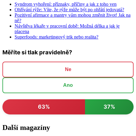
Syndrom vyhoření: příznaky, příčiny a jak z toho ven
Ohřívání rýže: Víte, že rýže může být po ohřátí jedovatá?
Pozitivní afirmace a mantry vám mohou změnit život! Jak na
ně?
Návštěva lékaře v pracovní době: Možná délka a jak je
placena
Superfoods: marketingový trik nebo realita?
Měříte si tlak pravidelně?
Ne
Ano
63%
37%
Další magazíny