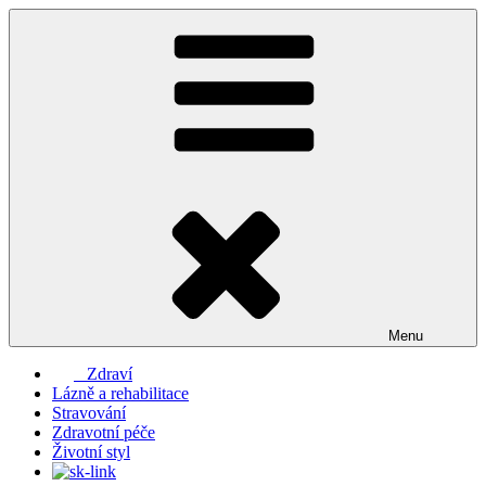
Přejít
k
obsahu
webu
Menu
Zdraví
Lázně a rehabilitace
Stravování
Zdravotní péče
Životní styl