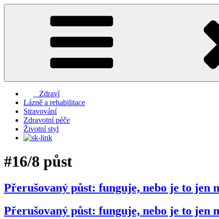
Přejít
k
obsahu
webu
Zdraví
Lázně a rehabilitace
Stravování
Zdravotní péče
Životní styl
#16/8 půst
Přerušovaný půst: funguje, nebo je to jen
Přerušovaný půst: funguje, nebo je to jen