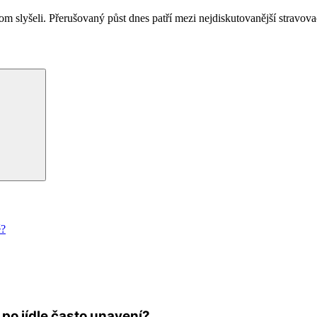
om slyšeli. Přerušovaný půst dnes patří mezi nejdiskutovanější stravov
Hledání
ě?
e po jídle často unavení?