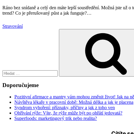
Ráno bez snídaně a celý den máte lepší soustředění. Možná jste už o t
trend? Co je přerušovaný půst a jak funguje?
…
Stravování
Hledat:
Doporučujeme
Pozitivní afirmace a mantry vám mohou změnit život! Jak na n
Návštěva lékaře v pracovní době: Možná délka a jak je placena
Syndrom vyhoření: příznaky, příčiny a jak z toho ven
Ohřívání rýže: Víte, že rýže může být po ohřátí jedovatá?
Superfoods: marketingový trik nebo realita?
Cítíte s