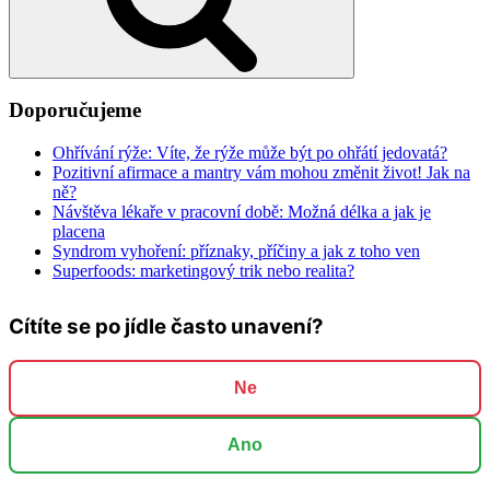
Doporučujeme
Ohřívání rýže: Víte, že rýže může být po ohřátí jedovatá?
Pozitivní afirmace a mantry vám mohou změnit život! Jak na
ně?
Návštěva lékaře v pracovní době: Možná délka a jak je
placena
Syndrom vyhoření: příznaky, příčiny a jak z toho ven
Superfoods: marketingový trik nebo realita?
Cítíte se po jídle často unavení?
Ne
Ano