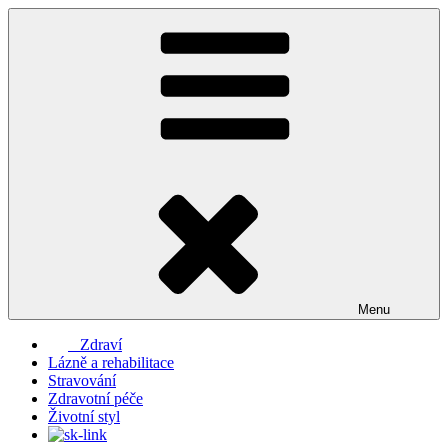
Přejít
k
obsahu
webu
Menu
Zdraví
Lázně a rehabilitace
Stravování
Zdravotní péče
Životní styl