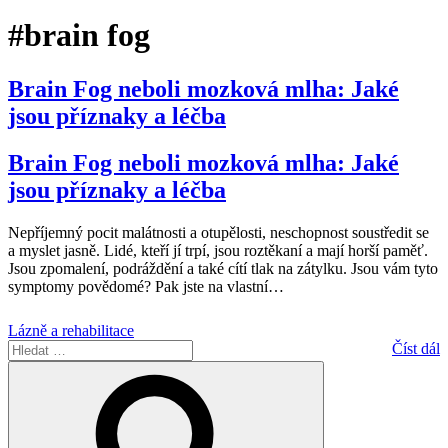
#brain fog
Brain Fog neboli mozková mlha: Jaké
jsou příznaky a léčba
Brain Fog neboli mozková mlha: Jaké
jsou příznaky a léčba
Nepříjemný pocit malátnosti a otupělosti, neschopnost soustředit se
a myslet jasně. Lidé, kteří jí trpí, jsou roztěkaní a mají horší paměť.
Jsou zpomalení, podráždění a také cítí tlak na zátylku. Jsou vám tyto
symptomy povědomé? Pak jste na vlastní
…
Lázně a rehabilitace
Hledat:
Číst dál
Hledání