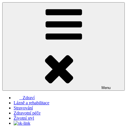
Přejít
k
obsahu
webu
Menu
Zdraví
Lázně a rehabilitace
Stravování
Zdravotní péče
Životní styl