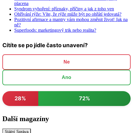
placena
Syndrom vyhoření: příznaky, příčiny a jak z toho ven
Ohřívání rýže: Víte, že rýže může být po ohřátí jedovatá?
Pozitivní afirmace a mantry vám mohou změnit život! Jak na
ně?
Superfoods: marketingový trik nebo realita?
Cítíte se po jídle často unavení?
Ne
Ano
28%
72%
Další magazíny
Státní Správa