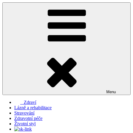
Přejít
k
obsahu
webu
Menu
Zdraví
Lázně a rehabilitace
Stravování
Zdravotní péče
Životní styl