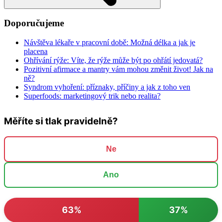
Doporučujeme
Návštěva lékaře v pracovní době: Možná délka a jak je
placena
Ohřívání rýže: Víte, že rýže může být po ohřátí jedovatá?
Pozitivní afirmace a mantry vám mohou změnit život! Jak na
ně?
Syndrom vyhoření: příznaky, příčiny a jak z toho ven
Superfoods: marketingový trik nebo realita?
Měříte si tlak pravidelně?
Ne
Ano
63%
37%