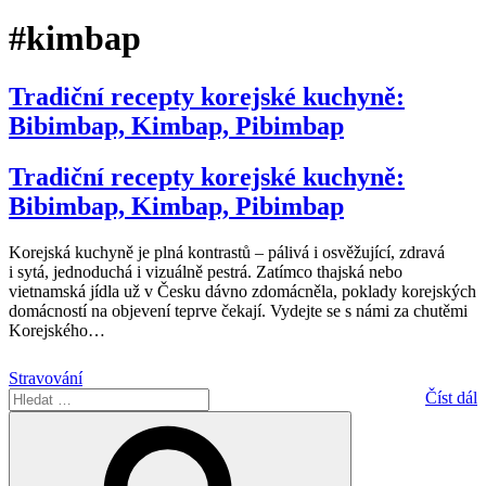
#kimbap
Tradiční recepty korejské kuchyně:
Bibimbap, Kimbap, Pibimbap
Tradiční recepty korejské kuchyně:
Bibimbap, Kimbap, Pibimbap
Korejská kuchyně je plná kontrastů – pálivá i osvěžující, zdravá
i sytá, jednoduchá i vizuálně pestrá. Zatímco thajská nebo
vietnamská jídla už v Česku dávno zdomácněla, poklady korejských
domácností na objevení teprve čekají. Vydejte se s námi za chutěmi
Korejského
…
Stravování
Hledat:
Číst dál
Hledání