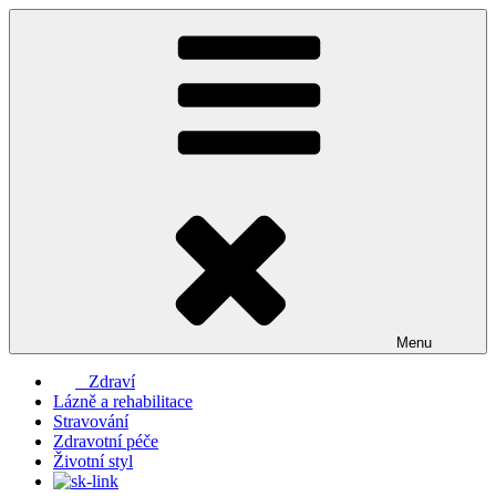
Přejít
k
obsahu
webu
Menu
Zdraví
Lázně a rehabilitace
Stravování
Zdravotní péče
Životní styl