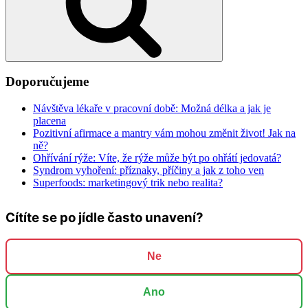
Doporučujeme
Návštěva lékaře v pracovní době: Možná délka a jak je
placena
Pozitivní afirmace a mantry vám mohou změnit život! Jak na
ně?
Ohřívání rýže: Víte, že rýže může být po ohřátí jedovatá?
Syndrom vyhoření: příznaky, příčiny a jak z toho ven
Superfoods: marketingový trik nebo realita?
Cítíte se po jídle často unavení?
Ne
Ano