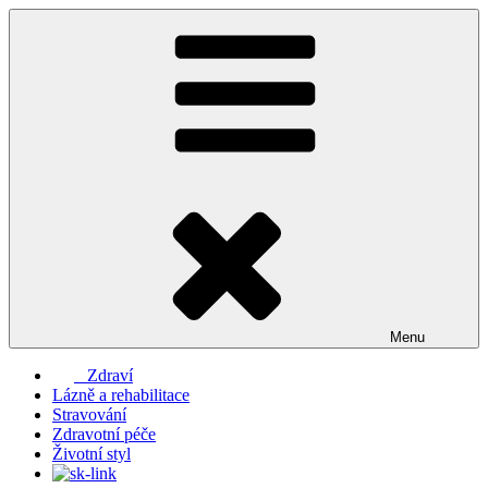
Přejít
k
obsahu
webu
Menu
Zdraví
Lázně a rehabilitace
Stravování
Zdravotní péče
Životní styl