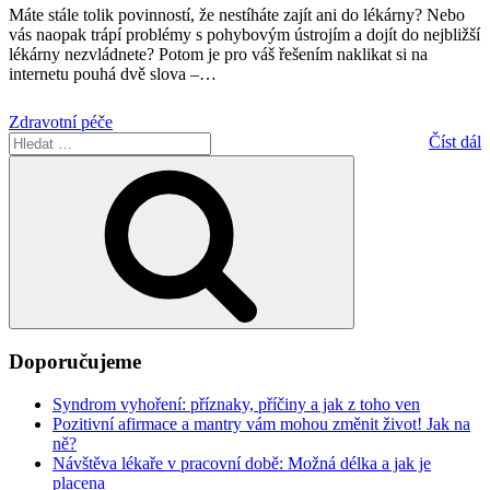
Máte stále tolik povinností, že nestíháte zajít ani do lékárny? Nebo
vás naopak trápí problémy s pohybovým ústrojím a dojít do nejbližší
lékárny nezvládnete? Potom je pro váš řešením naklikat si na
internetu pouhá dvě slova –
…
Zdravotní péče
Hledat:
Číst dál
Hledání
Doporučujeme
Syndrom vyhoření: příznaky, příčiny a jak z toho ven
Pozitivní afirmace a mantry vám mohou změnit život! Jak na
ně?
Návštěva lékaře v pracovní době: Možná délka a jak je
placena