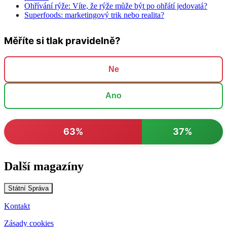
Ohřívání rýže: Víte, že rýže může být po ohřátí jedovatá?
Superfoods: marketingový trik nebo realita?
Měříte si tlak pravidelně?
Ne
Ano
63%
37%
Další magazíny
Státní Správa
Kontakt
Zásady cookies