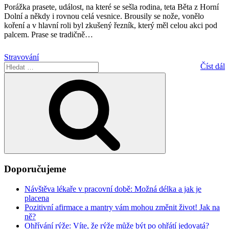
Porážka prasete, událost, na které se sešla rodina, teta Běta z Horní
Dolní a někdy i rovnou celá vesnice. Brousily se nože, vonělo
koření a v hlavní roli byl zkušený řezník, který měl celou akci pod
palcem. Prase se tradičně
…
Stravování
Hledat:
Číst dál
Hledání
Doporučujeme
Návštěva lékaře v pracovní době: Možná délka a jak je
placena
Pozitivní afirmace a mantry vám mohou změnit život! Jak na
ně?
Ohřívání rýže: Víte, že rýže může být po ohřátí jedovatá?