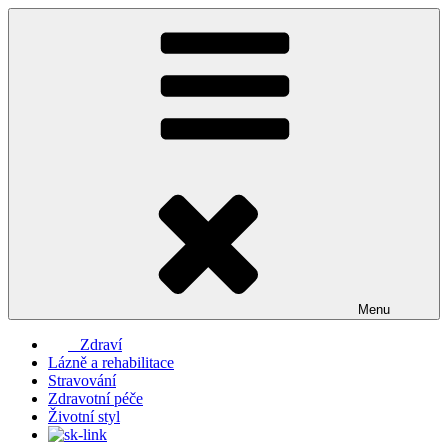
Přejít
k
obsahu
webu
Menu
Zdraví
Lázně a rehabilitace
Stravování
Zdravotní péče
Životní styl