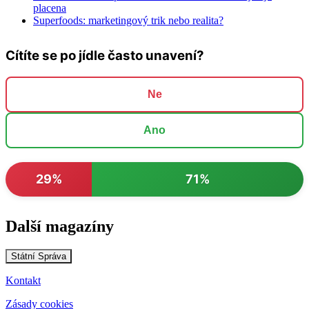
placena
Superfoods: marketingový trik nebo realita?
Cítíte se po jídle často unavení?
Ne
Ano
29%
71%
Další magazíny
Státní Správa
Kontakt
Zásady cookies