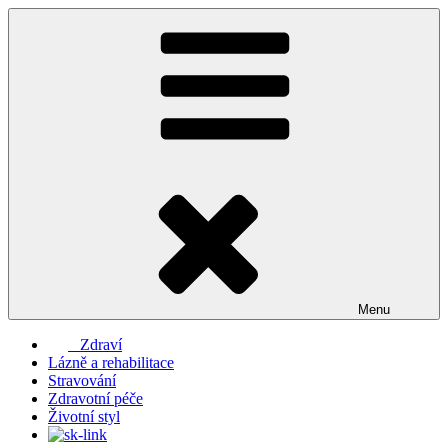
Přejít
k
obsahu
webu
Menu
Zdraví
Lázně a rehabilitace
Stravování
Zdravotní péče
Životní styl