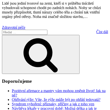
Lidé jsou jediní tvorové na zemi, kteří si v průběhu tisíciletí
vybudovali schopnost chodit po zadních nohách. Nohy se chůzi
musely přizpůsobit, tlumí nárazy celého těla a chrání tak vnitřní
orgány před otřesy. Noha má značně složitou stavbu,
…
Zdravotní péče
Hledat:
Číst dál
Hledání
Doporučujeme
Pozitivní afirmace a mantry vám mohou změnit život! Jak na
ně?
Ohřívání rýže: Víte, že rýže může být po ohřátí jedovatá?
Syndrom vyhoření: příznaky, příčiny a jak z toho ven
Návštěva lékaře v pracovní době: Možná délka a jak je