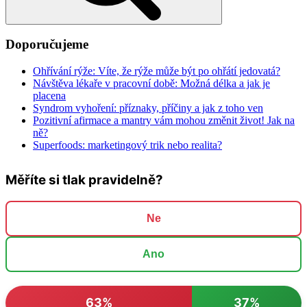
Doporučujeme
Ohřívání rýže: Víte, že rýže může být po ohřátí jedovatá?
Návštěva lékaře v pracovní době: Možná délka a jak je
placena
Syndrom vyhoření: příznaky, příčiny a jak z toho ven
Pozitivní afirmace a mantry vám mohou změnit život! Jak na
ně?
Superfoods: marketingový trik nebo realita?
Měříte si tlak pravidelně?
Ne
Ano
63%
37%