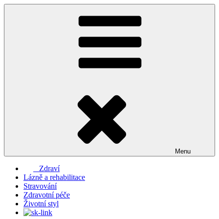
Přejít
k
obsahu
webu
Menu
Zdraví
Lázně a rehabilitace
Stravování
Zdravotní péče
Životní styl