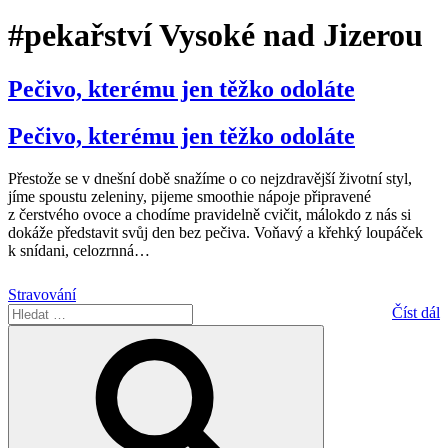
#pekařství Vysoké nad Jizerou
Pečivo, kterému jen těžko odoláte
Pečivo, kterému jen těžko odoláte
Přestože se v dnešní době snažíme o co nejzdravější životní styl,
jíme spoustu zeleniny, pijeme smoothie nápoje připravené
z čerstvého ovoce a chodíme pravidelně cvičit, málokdo z nás si
dokáže představit svůj den bez pečiva. Voňavý a křehký loupáček
k snídani, celozrnná
…
Stravování
Hledat:
Číst dál
Hledání