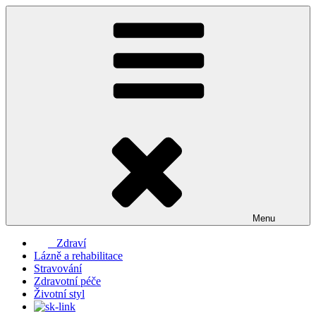
Přejít
k
obsahu
webu
Menu
Zdraví
Lázně a rehabilitace
Stravování
Zdravotní péče
Životní styl