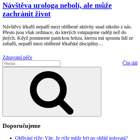
Návštěva urologa nebolí, ale může
zachránit život
Návštěvy lékařů nepatří mezi oblíbené aktivity snad nikoho z nás.
Přesto jsou však ordinace, do kterých vstupujeme raději než do
jiných. Když pomineme panickou hrůzu, kterou má spousta lidí ze
zubařů, nepatří mezi oblíbené lékařské disciplíny
…
Zdravotní péče
Hledat:
Číst dál
Hledání
Doporučujeme
Ohřívání rýže: Víte, že rýže může být po ohřátí jedovatá?