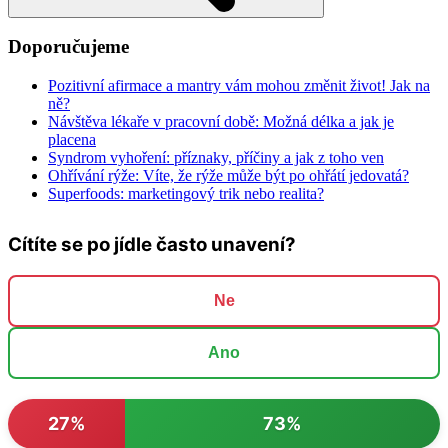
Doporučujeme
Pozitivní afirmace a mantry vám mohou změnit život! Jak na
ně?
Návštěva lékaře v pracovní době: Možná délka a jak je
placena
Syndrom vyhoření: příznaky, příčiny a jak z toho ven
Ohřívání rýže: Víte, že rýže může být po ohřátí jedovatá?
Superfoods: marketingový trik nebo realita?
Cítíte se po jídle často unavení?
Ne
Ano
27%
73%