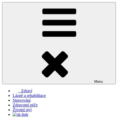
Přejít
k
obsahu
webu
Menu
Zdraví
Lázně a rehabilitace
Stravování
Zdravotní péče
Životní styl