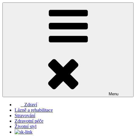
Přejít
k
obsahu
webu
Menu
Zdraví
Lázně a rehabilitace
Stravování
Zdravotní péče
Životní styl