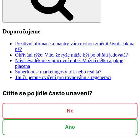
Doporučujeme
Pozitivní afirmace a mantry vám mohou změnit život! Jak na
ně?
Ohřívání rýže: Víte, že rýže může být po ohřátí jedovatá?
Návštěva lékaře v pracovní době: Možná délka a jak je
placena
Superfoods: marketingový trik nebo realita?
Tai-či: jemné cvičení pro rovnováhu a regeneraci
Cítíte se po jídle často unavení?
Ne
Ano