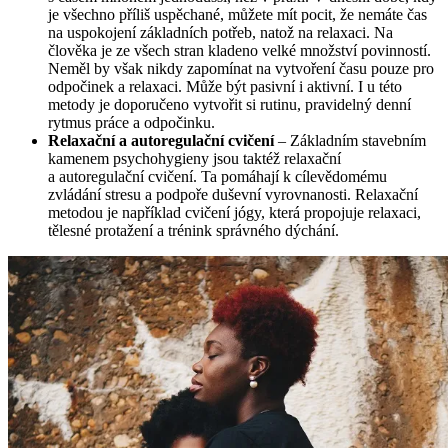
je všechno příliš uspěchané, můžete mít pocit, že nemáte čas
na uspokojení základních potřeb, natož na relaxaci. Na
člověka je ze všech stran kladeno velké množství povinností.
Neměl by však nikdy zapomínat na vytvoření času pouze pro
odpočinek a relaxaci. Může být pasivní i aktivní. I u této
metody je doporučeno vytvořit si rutinu, pravidelný denní
rytmus práce a odpočinku.
Relaxační a autoregulační cvičení
– Základním stavebním
kamenem psychohygieny jsou taktéž relaxační
a autoregulační cvičení. Ta pomáhají k cílevědomému
zvládání stresu a podpoře duševní vyrovnanosti. Relaxační
metodou je například cvičení jógy, která propojuje relaxaci,
tělesné protažení a trénink správného dýchání.