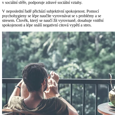
v sociální sféře, podporuje zdravé sociální vztahy.
V neposlední řadě přichází subjektivní spokojenost. Pomocí
psychohygieny se lépe naučíte vyrovnávat se s problémy a se
stresem. Člověk, který se naučí žít vyrovnaně, dosahuje vnitřní
spokojenosti a lépe snáší negativní citová vypětí a stres.