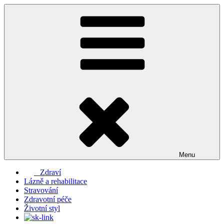
Přejít
k
obsahu
webu
Menu
Zdraví
Lázně a rehabilitace
Stravování
Zdravotní péče
Životní styl