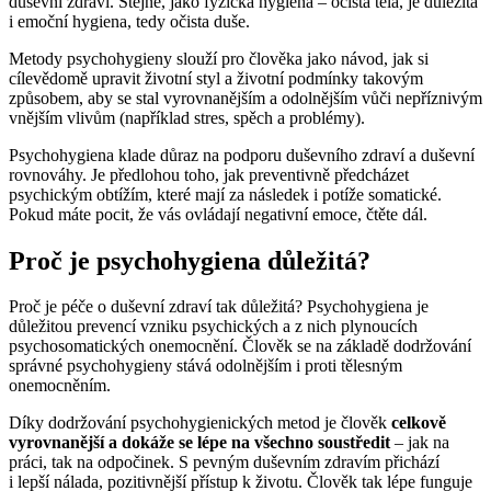
duševní zdraví. Stejně, jako fyzická hygiena – očista těla, je důležitá
i emoční hygiena, tedy očista duše.
Metody psychohygieny slouží pro člověka jako návod, jak si
cílevědomě upravit životní styl a životní podmínky takovým
způsobem, aby se stal vyrovnanějším a odolnějším vůči nepříznivým
vnějším vlivům (například stres, spěch a problémy).
Psychohygiena klade důraz na podporu duševního zdraví a duševní
rovnováhy. Je předlohou toho, jak preventivně předcházet
psychickým obtížím, které mají za následek i potíže somatické.
Pokud máte pocit, že vás ovládají negativní emoce, čtěte dál.
Proč je psychohygiena důležitá?
Proč je péče o duševní zdraví tak důležitá? Psychohygiena je
důležitou prevencí vzniku psychických a z nich plynoucích
psychosomatických onemocnění. Člověk se na základě dodržování
správné psychohygieny stává odolnějším i proti tělesným
onemocněním.
Díky dodržování psychohygienických metod je člověk
celkově
vyrovnanější a dokáže se lépe na všechno soustředit
– jak na
práci, tak na odpočinek. S pevným duševním zdravím přichází
i lepší nálada, pozitivnější přístup k životu. Člověk tak lépe funguje