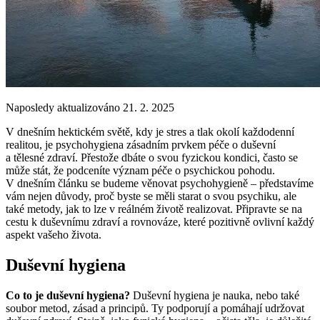
Naposledy aktualizováno 21. 2. 2025
V dnešním hektickém světě, kdy je stres a tlak okolí každodenní
realitou, je psychohygiena zásadním prvkem péče o duševní
a tělesné zdraví. Přestože dbáte o svou fyzickou kondici, často se
může stát, že podceníte význam péče o psychickou pohodu.
V dnešním článku se budeme věnovat psychohygieně – představíme
vám nejen důvody, proč byste se měli starat o svou psychiku, ale
také metody, jak to lze v reálném životě realizovat. Připravte se na
cestu k duševnímu zdraví a rovnováze, které pozitivně ovlivní každý
aspekt vašeho života.
Duševní hygiena
Co to je duševní hygiena?
Duševní hygiena je nauka, nebo také
soubor metod, zásad a principů. Ty podporují a pomáhají udržovat