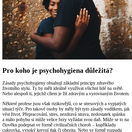
Pro koho je psychohygiena důležitá?
Zásady psychohygieny obsahují základní principy zdravého
životního stylu. Ty by měli ideálně využívat všichni lidé na světě.
Nebo alespoň ti, jejichž cílem je žít zdravým a vyrovnaným životem.
Některé profese jsou však rizikovější, co se stresových a vypjatých
situací týče. Pro takové osoby by měly být tyto zásady vodítkem, jak
vést život. Přepracování, stres, nezdravá strava, nedostatek spánku
a málo pohybu si může velice brzy vyžádat svou daň. Může se to na
člověku podepsat ve formě civilizačních chorob – kupříkladu
cukrovka, vysoký krevní tlak či obezita. Nebo ve formě rozpadu