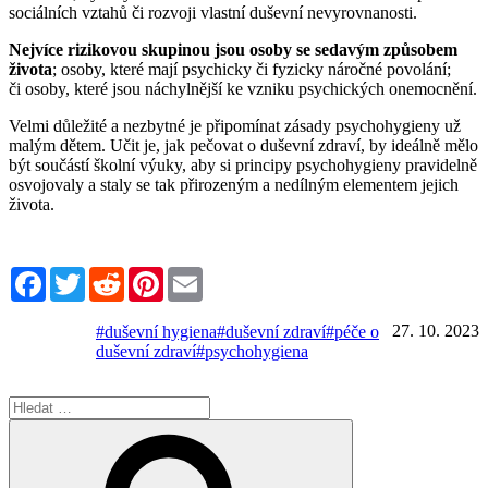
sociálních vztahů či rozvoji vlastní duševní nevyrovnanosti.
Nejvíce rizikovou skupinou jsou osoby se sedavým způsobem
života
; osoby, které mají psychicky či fyzicky náročné povolání;
či osoby, které jsou náchylnější ke vzniku psychických onemocnění.
Velmi důležité a nezbytné je připomínat zásady psychohygieny už
malým dětem. Učit je, jak pečovat o duševní zdraví, by ideálně mělo
být součástí školní výuky, aby si principy psychohygieny pravidelně
osvojovaly a staly se tak přirozeným a nedílným elementem jejich
života.
Facebook
Twitter
Reddit
Pinterest
Email
27. 10. 2023
#duševní hygiena
#duševní zdraví
#péče o
duševní zdraví
#psychohygiena
Hledat:
Hledání