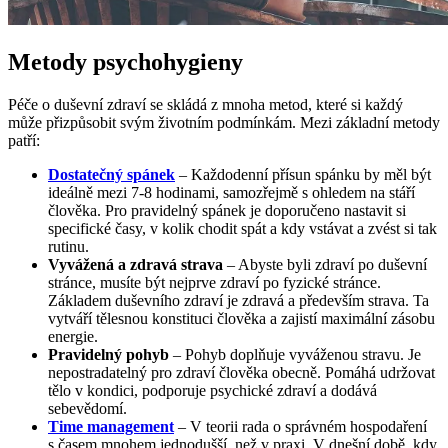
Metody psychohygieny
Péče o duševní zdraví se skládá z mnoha metod, které si každý
může přizpůsobit svým životním podmínkám. Mezi základní metody
patří:
Dostatečný spánek
– Každodenní přísun spánku by měl být
ideálně mezi 7-8 hodinami, samozřejmě s ohledem na stáří
člověka. Pro pravidelný spánek je doporučeno nastavit si
specifické časy, v kolik chodit spát a kdy vstávat a zvést si tak
rutinu.
Vyvážená a zdravá strava
– Abyste byli zdraví po duševní
stránce, musíte být nejprve zdraví po fyzické stránce.
Základem duševního zdraví je zdravá a především strava. Ta
vytváří tělesnou konstituci člověka a zajistí maximální zásobu
energie.
Pravidelný pohyb
– Pohyb doplňuje vyváženou stravu. Je
nepostradatelný pro zdraví člověka obecně. Pomáhá udržovat
tělo v kondici, podporuje psychické zdraví a dodává
sebevědomí.
Time management
– V teorii rada o správném hospodaření
s časem mnohem jednodušší, než v praxi. V dnešní době, kdy