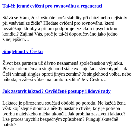
Tai-či: jemné cvičení pro rovnováhu a regeneraci
Stává se Vám, že si všímáte horší stability při chůzi nebo nejistoty
při vstávání ze židle? Hledáte cvičení pro rovnováhu, které
nezatěžuje klouby a přitom podporuje fyzickou i psychickou
kondici? Zajímá Vás, proč je tai-či doporučováno jako jedno
z nejlepších
…
Singlehood v Česku
Život bez partnera už dávno neznamená společenskou výjimku.
Přesto kolem tématu singlehood stále existuje řada stereotypů. Jak
Češi vnímají singles oproti jiným zemím? Je singlehood volba, nebo
náhoda, a záleží vůbec na tomto rozdílu? Je v Česku
…
Jak zastavit laktaci? Osvědčené postupy i lidové rady
Laktace je přirozenou součástí období po porodu. Ne každá žena
však kojí stejně dlouho a někdy nastane chvíle, kdy je potřeba
tvorbu mateřského mléka ukončit. Jak probíhá zastavení laktace?
Lze proces urychlit bezpečným způsobem? Fungují skutečně
babské
…