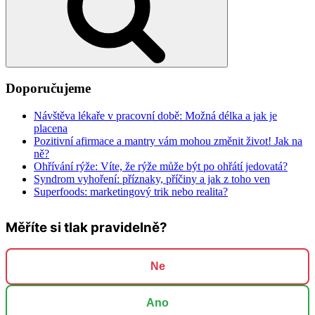
Doporučujeme
Návštěva lékaře v pracovní době: Možná délka a jak je
placena
Pozitivní afirmace a mantry vám mohou změnit život! Jak na
ně?
Ohřívání rýže: Víte, že rýže může být po ohřátí jedovatá?
Syndrom vyhoření: příznaky, příčiny a jak z toho ven
Superfoods: marketingový trik nebo realita?
Měříte si tlak pravidelně?
Ne
Ano