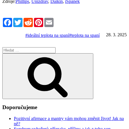
Zdroje:
Phillips
,
Unizdrav
,
Daikin
,
iSpánek
Facebook
Twitter
Reddit
Pinterest
Email
28. 3. 2025
#ideální teplota na spaní
#teplota na spaní
Hledat:
Hledání
Doporučujeme
Pozitivní afirmace a mantry vám mohou změnit život! Jak na
ně?
Syndrom vyhoření: příznaky, příčiny a jak z toho ven