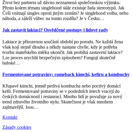
Život bez partnera už dávno neznamená společenskou výjimku.
Přesto kolem tématu singlehood stále existuje řada stereotypů. Jak
Češi vnímají singles oproti jiným zemím? Je singlehood volba, nebo
náhoda, a záleží vůbec na tomto rozdílu? Je v Česku
…
Jak zastavit laktaci? Osvědčené postupy i lidové rady
Laktace je přirozenou součástí období po porodu. Ne každá žena
však kojí stejně dlouho a někdy nastane chvíle, kdy je potřeba
tvorbu mateřského mléka ukončit. Jak probíhá zastavení laktace?
Lze proces urychlit bezpečným způsobem? Fungují skutečně
babské
…
Fermentované potraviny: comeback kimchi, kefíru a kombuchy
Křupavé kimchi, jemně perlivá kombucha nebo poctivý domácí
kefír. Fermentované potraviny se v posledních letech vracejí do
českých domácností i restaurací. Mnoho lidí je považuje za nový
trend zdravého životního stylu. Skutečnost je však mnohem
zajímavější. Jsou
…
Kontakt
Zásady cookies