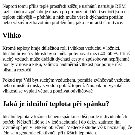
Naproti tomu příliš teplé prostředí ztěžuje usínání, narušuje REM
fázi spánku a způsobuje únavu po probuzení. Děti i senioři jsou na
teplotu citlivější – přehřátí u nich může vést k dýchacím potížím
nebo vážným zdravotním problémům, jako je infarkt či mrtvice.
Vlhko
Kromě teploty hraje důležitou roli i vlhkost vzduchu v ložnici.
Ideální úroveň vlhkosti by se měla pohybovat mezi 40–60 %. Příliš
suchý vzduch může dráždit dýchací cesty a způsobovat nepříjemné
pocity v nose a krku, zatímco nadměrná vlhkost podporuje růst
plísní a roztočů.
Pokud trpí Váš byt suchým vzduchem, pomůže zvlhčovač vzduchu
nebo umístění misky s vodou poblíž topení. Naopak při vysoké
vlhkosti se vyplatí větrat a používat odvlhčovač
Jaká je ideální teplota při spánku?
Ideální teplota v ložnici během spánku se liší podle individuálních
potřeb. Někteří lidé se i v létě zachumlají do deky, zatímco jiní
v zimě spí jen v lehkém oblečení. Vědecké studie však naznačují, že
tělo se regeneruje efektivněji při nižších teplotách.