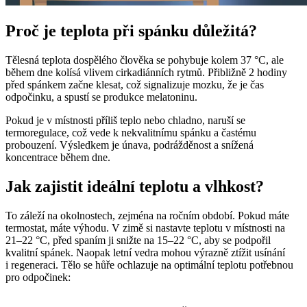
Proč je teplota při spánku důležitá?
Tělesná teplota dospělého člověka se pohybuje kolem 37 °C, ale
během dne kolísá vlivem cirkadiánních rytmů. Přibližně 2 hodiny
před spánkem začne klesat, což signalizuje mozku, že je čas
odpočinku, a spustí se produkce melatoninu.
Pokud je v místnosti příliš teplo nebo chladno, naruší se
termoregulace, což vede k nekvalitnímu spánku a častému
probouzení. Výsledkem je únava, podrážděnost a snížená
koncentrace během dne.
Jak zajistit ideální teplotu a vlhkost?
To záleží na okolnostech, zejména na ročním období. Pokud máte
termostat, máte výhodu. V zimě si nastavte teplotu v místnosti na
21–22 °C, před spaním ji snižte na 15–22 °C, aby se podpořil
kvalitní spánek. Naopak letní vedra mohou výrazně ztížit usínání
i regeneraci. Tělo se hůře ochlazuje na optimální teplotu potřebnou
pro odpočinek: