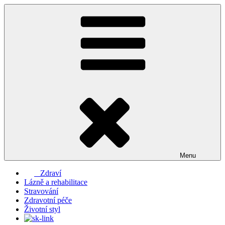
Přejít
k
obsahu
webu
Menu
Zdraví
Lázně a rehabilitace
Stravování
Zdravotní péče
Životní styl