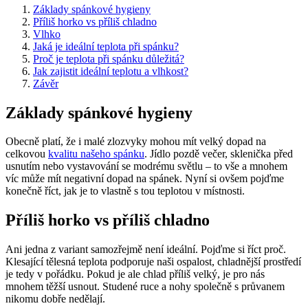
Základy spánkové hygieny
Příliš horko vs příliš chladno
Vlhko
Jaká je ideální teplota při spánku?
Proč je teplota při spánku důležitá?
Jak zajistit ideální teplotu a vlhkost?
Závěr
Základy spánkové hygieny
Obecně platí, že i malé zlozvyky mohou mít velký dopad na
celkovou
kvalitu našeho spánku
. Jídlo pozdě večer, sklenička před
usnutím nebo vystavování se modrému světlu – to vše a mnohem
víc může mít negativní dopad na spánek. Nyní si ovšem pojďme
konečně říct, jak je to vlastně s tou teplotou v místnosti.
Příliš horko vs příliš chladno
Ani jedna z variant samozřejmě není ideální. Pojďme si říct proč.
Klesající tělesná teplota podporuje naši ospalost, chladnější prostředí
je tedy v pořádku. Pokud je ale chlad příliš velký, je pro nás
mnohem těžší usnout. Studené ruce a nohy společně s průvanem
nikomu dobře nedělají.