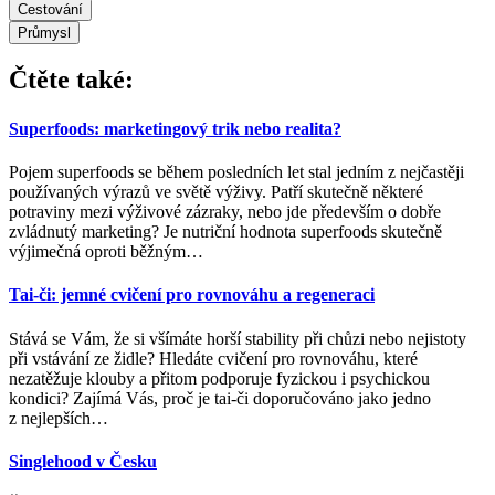
Cestování
Průmysl
Čtěte také:
Superfoods: marketingový trik nebo realita?
Pojem superfoods se během posledních let stal jedním z nejčastěji
používaných výrazů ve světě výživy. Patří skutečně některé
potraviny mezi výživové zázraky, nebo jde především o dobře
zvládnutý marketing? Je nutriční hodnota superfoods skutečně
výjimečná oproti běžným
…
Tai-či: jemné cvičení pro rovnováhu a regeneraci
Stává se Vám, že si všímáte horší stability při chůzi nebo nejistoty
při vstávání ze židle? Hledáte cvičení pro rovnováhu, které
nezatěžuje klouby a přitom podporuje fyzickou i psychickou
kondici? Zajímá Vás, proč je tai-či doporučováno jako jedno
z nejlepších
…
Singlehood v Česku