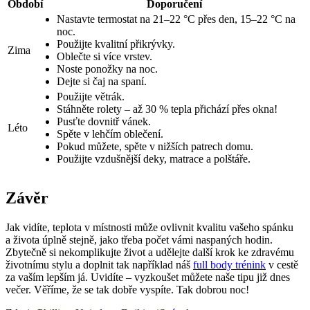
Období
Doporučení
Nastavte termostat na 21–22 °C přes den, 15–22 °C na
noc.
Použijte kvalitní přikrývky.
Zima
Oblečte si více vrstev.
Noste ponožky na noc.
Dejte si čaj na spaní.
Použijte větrák.
Stáhněte rolety – až 30 % tepla přichází přes okna!
Pusťte dovnitř vánek.
Léto
Spěte v lehčím oblečení.
Pokud můžete, spěte v nižších patrech domu.
Použijte vzdušnější deky, matrace a polštáře.
Závěr
Jak vidíte, teplota v místnosti může ovlivnit kvalitu vašeho spánku
a života úplně stejně, jako třeba počet vámi naspaných hodin.
Zbytečně si nekomplikujte život a udělejte další krok ke zdravému
životnímu stylu a doplnit tak například náš
full body trénink
v cestě
za vaším lepším já. Uvidíte – vyzkoušet můžete naše tipu již dnes
večer. Věříme, že se tak dobře vyspíte. Tak dobrou noc!