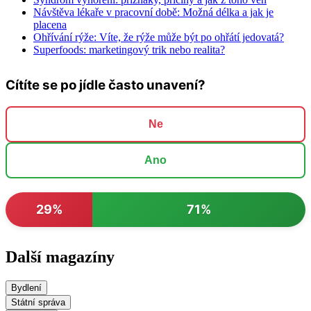
Návštěva lékaře v pracovní době: Možná délka a jak je
placena
Ohřívání rýže: Víte, že rýže může být po ohřátí jedovatá?
Superfoods: marketingový trik nebo realita?
Cítíte se po jídle často unavení?
Ne
Ano
29%
71%
Další magazíny
Bydlení
Státní správa