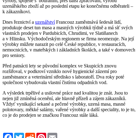
výroby, spojené s bouráním, přes další zpracování, výrobu
uzenářského zboží až po poslední etapu ke konečnému odběrateli –
k zákazníkovi.
Dnes řeznictví a
uzenářství
Francouz zaměstnává šedesát lidí,
produkuje deset tun masa a masných výrobků týdně a má síť svých
vlastních prodejen v Pardubicích, Chrudimi, ve Slatiňanech
a v Hlinsku. Východočeským regionem se firma neomezuje. Na její
výrobky můžete narazit po celé České republice, v restauracích,
nemocnicích, v mateřských i základních školách, a také v domovech
pro seniory.
Před patnácti lety se původní komplex ve Skupicích znovu
rozšiřoval, v podkroví vzniklo nové hygienické zázemí pro
zaměstnance a veterinární středisko s laboratoří. Dva roky poté
společnost vybudovala vlastní čistírnu odpadních vod.
A výsledek trpělivé a usilovné práce nad kvalitou je znát. Jsou to
nejen již zmíněná ocenění, ale hlavně přízeň a zájem zákazníků.
Vždyť vynikající sekané a pečené výrobky, uzená masa, masné
polotovary, měkké salámy, vařené výrobky a další speciality, to je to,
co je do prodejen se značkou Francouz stále láká.
Facebook
Twitter
Reddit
Pinterest
Email