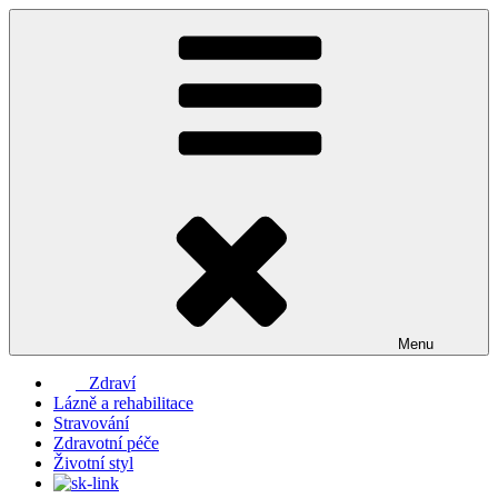
Přejít
k
obsahu
webu
Menu
Zdraví
Lázně a rehabilitace
Stravování
Zdravotní péče
Životní styl