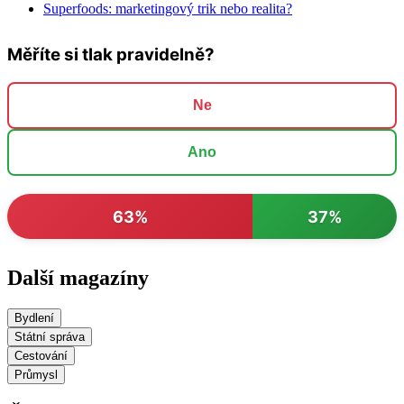
Superfoods: marketingový trik nebo realita?
Měříte si tlak pravidelně?
Ne
Ano
63%
37%
Další magazíny
Bydlení
Státní správa
Cestování
Průmysl