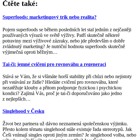
Čtěte také:
Superfoods: marketingový trik nebo realita?
Pojem superfoods se během posledních let stal jedním z nejčastěji
používaných výrazů ve světě výživy. Patří skutečně některé
potraviny mezi výživové zázraky, nebo jde především o dobře
zvládnutý marketing? Je nutriční hodnota superfoods skutečně
výjimečná oproti běžným
…
Tai-či: jemné cvičení pro rovnováhu a regeneraci
Stává se Vám, že si všímáte horší stability při chůzi nebo nejistoty
při vstávání ze židle? Hledáte cvičení pro rovnováhu, které
nezatěžuje klouby a přitom podporuje fyzickou i psychickou
kondici? Zajímá Vás, proč je tai-či doporučováno jako jedno
z nejlepších
…
Singlehood v Česku
Život bez partnera už dávno neznamená společenskou výjimku.
Přesto kolem tématu singlehood stále existuje řada stereotypů. Jak
Češi vnímají singles oproti jiným zemím? Je singlehood volba, nebo