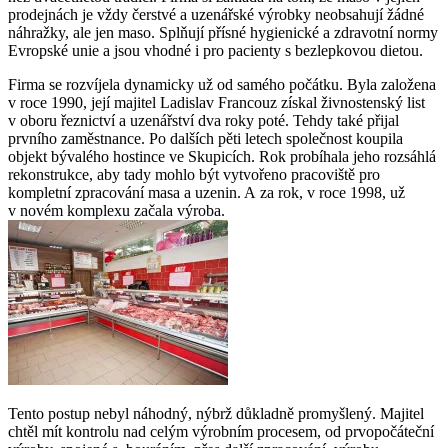
prodejnách je vždy čerstvé a uzenářské výrobky neobsahují žádné
náhražky, ale jen maso. Splňují přísné hygienické a zdravotní normy
Evropské unie a jsou vhodné i pro pacienty s bezlepkovou dietou.
Firma se rozvíjela dynamicky už od samého počátku. Byla založena
v roce 1990, její majitel Ladislav Francouz získal živnostenský list
v oboru řeznictví a uzenářství dva roky poté. Tehdy také přijal
prvního zaměstnance. Po dalších pěti letech společnost koupila
objekt bývalého hostince ve Skupicích. Rok probíhala jeho rozsáhlá
rekonstrukce, aby tady mohlo být vytvořeno pracoviště pro
kompletní zpracování masa a uzenin. A za rok, v roce 1998, už
v novém komplexu začala výroba.
Tento postup nebyl náhodný, nýbrž důkladně promyšlený. Majitel
chtěl mít kontrolu nad celým výrobním procesem, od prvopočáteční