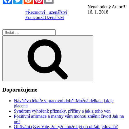
Nenahodený Autor!!!
16. 1. 2018
#Řeznictví - uzenářství
Francouz
#Uzenářství
Hledat:
Hledání
Doporučujeme
Návštěva lékaře v pracovní době: Možná délka a jak je
placena
Syndrom vyhoření: příznaky, příčiny a jak z toho ven
Pozitivní afirmace a mantry vám mohou změnit život! Jak na
ně?
Ohřívání rýže: Víte, že rýže může být po ohřátí jedovatá?