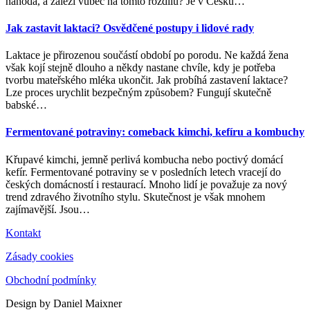
náhoda, a záleží vůbec na tomto rozdílu? Je v Česku
…
Jak zastavit laktaci? Osvědčené postupy i lidové rady
Laktace je přirozenou součástí období po porodu. Ne každá žena
však kojí stejně dlouho a někdy nastane chvíle, kdy je potřeba
tvorbu mateřského mléka ukončit. Jak probíhá zastavení laktace?
Lze proces urychlit bezpečným způsobem? Fungují skutečně
babské
…
Fermentované potraviny: comeback kimchi, kefíru a kombuchy
Křupavé kimchi, jemně perlivá kombucha nebo poctivý domácí
kefír. Fermentované potraviny se v posledních letech vracejí do
českých domácností i restaurací. Mnoho lidí je považuje za nový
trend zdravého životního stylu. Skutečnost je však mnohem
zajímavější. Jsou
…
Kontakt
Zásady cookies
Obchodní podmínky
Design by Daniel Maixner