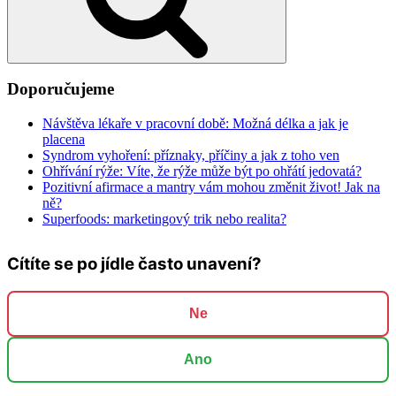
Doporučujeme
Návštěva lékaře v pracovní době: Možná délka a jak je
placena
Syndrom vyhoření: příznaky, příčiny a jak z toho ven
Ohřívání rýže: Víte, že rýže může být po ohřátí jedovatá?
Pozitivní afirmace a mantry vám mohou změnit život! Jak na
ně?
Superfoods: marketingový trik nebo realita?
Cítíte se po jídle často unavení?
Ne
Ano