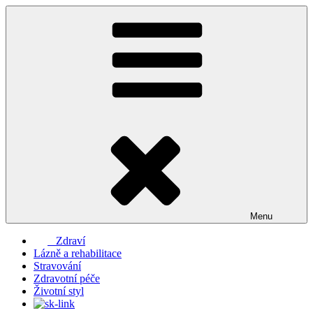
Přejít
k
obsahu
webu
Menu
Zdraví
Lázně a rehabilitace
Stravování
Zdravotní péče
Životní styl