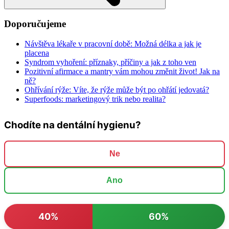
Doporučujeme
Návštěva lékaře v pracovní době: Možná délka a jak je
placena
Syndrom vyhoření: příznaky, příčiny a jak z toho ven
Pozitivní afirmace a mantry vám mohou změnit život! Jak na
ně?
Ohřívání rýže: Víte, že rýže může být po ohřátí jedovatá?
Superfoods: marketingový trik nebo realita?
Chodíte na dentální hygienu?
Ne
Ano
40%
60%