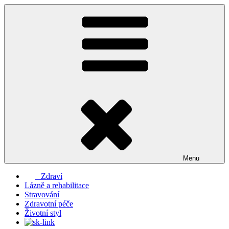
Přejít
k
obsahu
webu
Menu
Zdraví
Lázně a rehabilitace
Stravování
Zdravotní péče
Životní styl