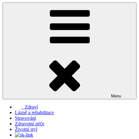
Přejít
k
obsahu
webu
Menu
Zdraví
Lázně a rehabilitace
Stravování
Zdravotní péče
Životní styl