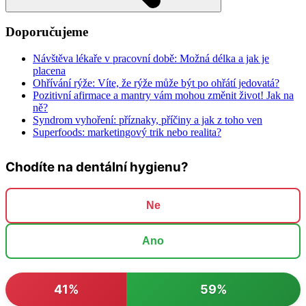
Doporučujeme
Návštěva lékaře v pracovní době: Možná délka a jak je
placena
Ohřívání rýže: Víte, že rýže může být po ohřátí jedovatá?
Pozitivní afirmace a mantry vám mohou změnit život! Jak na
ně?
Syndrom vyhoření: příznaky, příčiny a jak z toho ven
Superfoods: marketingový trik nebo realita?
Chodíte na dentální hygienu?
Ne
Ano
41%
59%