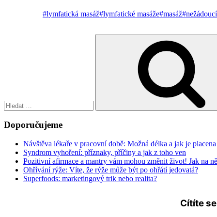
#lymfatická masáž
#lymfatické masáže
#masáž
#nežádoucí
Hledat:
Doporučujeme
Návštěva lékaře v pracovní době: Možná délka a jak je placena
Syndrom vyhoření: příznaky, příčiny a jak z toho ven
Pozitivní afirmace a mantry vám mohou změnit život! Jak na n
Ohřívání rýže: Víte, že rýže může být po ohřátí jedovatá?
Superfoods: marketingový trik nebo realita?
Cítíte s