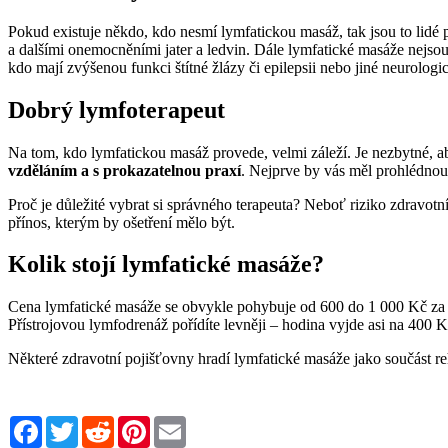
Pokud existuje někdo, kdo nesmí lymfatickou masáž, tak jsou to lidé
a dalšími onemocněními jater a ledvin. Dále lymfatické masáže nejsou 
kdo mají zvýšenou funkci štítné žlázy či epilepsii nebo jiné neurolo
Dobrý lymfoterapeut
Na tom, kdo lymfatickou masáž provede, velmi záleží. Je nezbytné, aby
vzděláním a s prokazatelnou praxí
. Nejprve by vás měl prohlédnout,
Proč je důležité vybrat si správného terapeuta? Neboť riziko zdrav
přínos, kterým by ošetření mělo být.
Kolik stojí lymfatické masáže?
Cena lymfatické masáže se obvykle pohybuje od 600 do 1 000 Kč za h
Přístrojovou lymfodrenáž pořídíte levněji – hodina vyjde asi na 400 K
Některé zdravotní pojišťovny hradí lymfatické masáže jako součást re
Facebook
Twitter
Reddit
Pinterest
Email