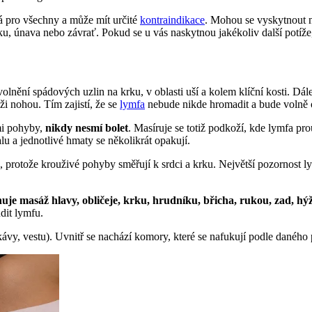
 pro všechny a může mít určité
kontraindikace
. Mohou se vyskytnout ne
ku, únava nebo závrať. Pokud se u vás naskytnou jakékoliv další potíže,
lnění spádových uzlin na krku, v oblasti uší a kolem klíční kosti. Dále
ži nohou. Tím zajistí, že se
lymfa
nebude nikde hromadit a bude volně 
mi pohyby,
nikdy nesmí bolet
. Masíruje se totiž podkoží, kde lymfa pro
u a jednotlivé hmaty se několikrát opakují.
, protože krouživé pohyby směřují k srdci a krku. Největší pozornost l
uje masáž hlavy, obličeje, krku, hrudníku, břicha, rukou, zad, hý
dit lymfu.
ávy, vestu). Uvnitř se nachází komory, které se nafukují podle daného 