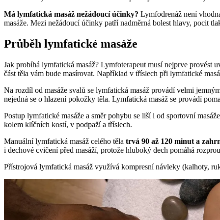
Má lymfatická masáž nežádoucí účinky?
Lymfodrenáž není vhodná
masáže. Mezi nežádoucí účinky patří nadměrná bolest hlavy, pocit tla
Průběh lymfatické masáže
Jak probíhá lymfatická masáž? Lymfoterapeut musí nejprve provést uvo
část těla vám bude masírovat. Například v tříslech při lymfatické masá
Na rozdíl od masáže svalů se lymfatická masáž provádí velmi jemný
nejedná se o hlazení pokožky těla. Lymfatická masáž se provádí pomal
Postup lymfatické masáže a směr pohybu se liší i od sportovní masáže
kolem klíčních kostí, v podpaží a tříslech.
Manuální lymfatická masáž celého těla
trvá 90 až 120 minut a zahrn
i dechové cvičení před masáží, protože hluboký dech pomáhá rozprou
Přístrojová lymfatická masáž využívá kompresní návleky (kalhoty, ruk