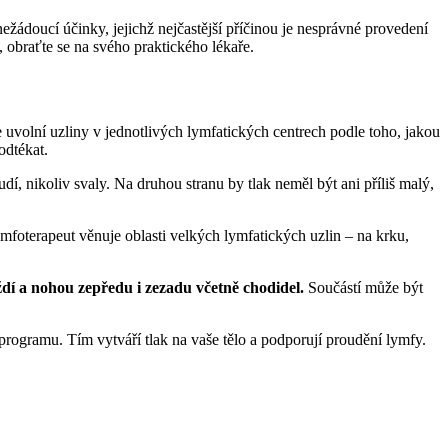
žádoucí účinky, jejichž nejčastější příčinou je nesprávné provedení
 obraťte se na svého praktického lékaře.
 uvolní uzliny v jednotlivých lymfatických centrech podle toho, jakou
odtékat.
udí, nikoliv svaly. Na druhou stranu by tlak neměl být ani příliš malý,
ymfoterapeut věnuje oblasti velkých lymfatických uzlin – na krku,
ždí a nohou zepředu i zezadu včetně chodidel.
Součástí může být
programu. Tím vytváří tlak na vaše tělo a podporují proudění lymfy.