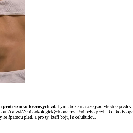
í proti vzniku křečových žil.
Lymfatické masáže jsou vhodné předevší
ch kloubů a vyléčení onkologických onemocnění nebo před jakoukoliv ope
e špatnou pletí, a pro ty, kteří bojují s celulitidou.