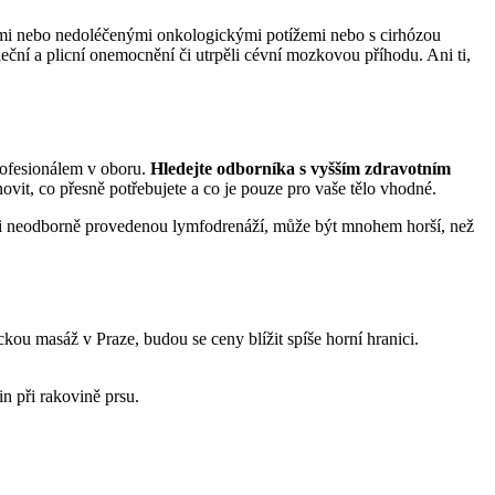
ními nebo nedoléčenými onkologickými potížemi nebo s cirhózou
deční a plicní onemocnění či utrpěli cévní mozkovou příhodu. Ani ti,
profesionálem v oboru.
Hledejte odborníka s vyšším zdravotním
novit, co přesně potřebujete a co je pouze pro vaše tělo vhodné.
veni neodborně provedenou lymfodrenáží, může být mnohem horší, než
u masáž v Praze, budou se ceny blížit spíše horní hranici.
n při rakovině prsu.