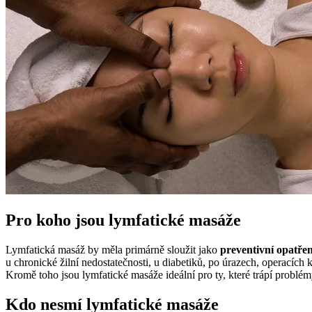
Pro koho jsou lymfatické masáže
Lymfatická masáž by měla primárně sloužit jako
preventivní opatřen
u chronické žilní nedostatečnosti, u diabetiků, po úrazech, operací
Kromě toho jsou lymfatické masáže ideální pro ty, které trápí problémy s
Kdo nesmí lymfatické masáže