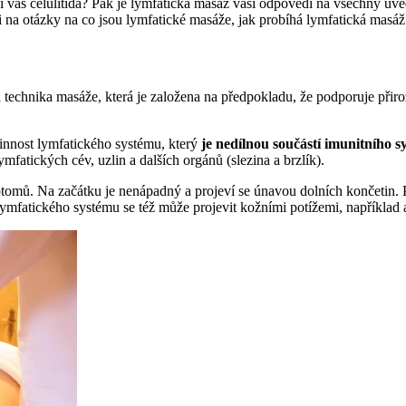
rápí vás celulitida? Pak je lymfatická masáž vaší odpovědí na všechny 
 na otázky na co jsou lymfatické masáže, jak probíhá lymfatická masáž
ká technika masáže, která je založena na předpokladu, že podporuje př
innost lymfatického systému, který
je nedílnou součástí imunitního 
mfatických cév, uzlin a dalších orgánů (slezina a brzlík).
tomů. Na začátku je nenápadný a projeví se únavou dolních končetin. P
fatického systému se též může projevit kožními potížemi, například ak