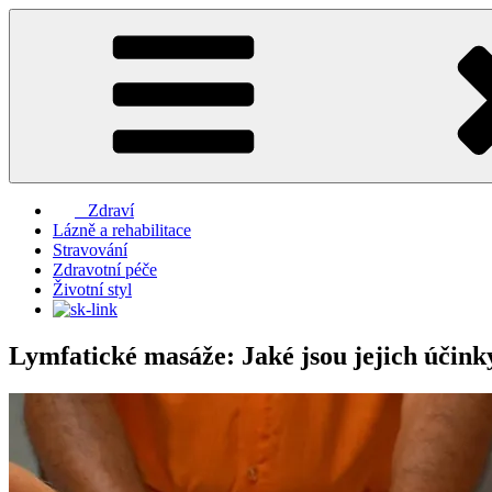
Přejít
k
obsahu
webu
Zdraví
Lázně a rehabilitace
Stravování
Zdravotní péče
Životní styl
Lymfatické masáže: Jaké jsou jejich účinky