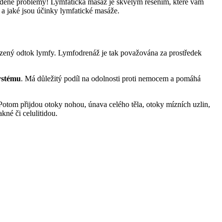
uvedené problémy! Lymfatická masáž je skvělým řešením, které vám
 a jaké jsou účinky lymfatické masáže.
irozený odtok lymfy. Lymfodrenáž je tak považována za prostředek
systému
. Má důležitý podíl na odolnosti proti nemocem a pomáhá
otom přijdou otoky nohou, únava celého těla, otoky mízních uzlin,
né či celulitidou.