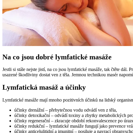
Na co jsou dobré lymfatické masáže
Jestli si stále nejste jistí, na co jsou lymfatické masáže, tak čtěte d
usazené škodliviny dostat ven z těla. Jemnou technikou masér napom
Lymfatická masáž a účinky
Lymfatické masáže mají mnoho pozitivních účinků na lidský organis
účinky drenážní – přebytečnou vodu odvádí ven z těla,
účinky detoxikační – odvádí toxiny a zbytky metabolických pr
účinky regenerační – zkracuje období rekonvalescence po úraze
účinky redukční – lymfatické masáže fungují jako prevence vrás
účinky anticelulitidní a imunitní – posiluje a navrací obranysc