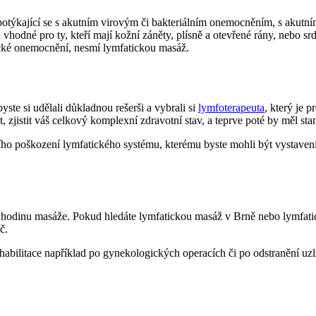
 potýkající se s akutním virovým či bakteriálním onemocněním, s akut
vhodné pro ty, kteří mají kožní záněty, plísně a otevřené rány, nebo sr
gické onemocnění, nesmí lymfatickou masáž.
ste si udělali důkladnou rešerši a vybrali si
lymfoterapeuta
, který je 
 zjistit váš celkový komplexní zdravotní stav, a teprve poté by měl sta
otního poškození lymfatického systému, kterému byste mohli být vysta
odinu masáže. Pokud hledáte lymfatickou masáž v Brně nebo lymfaticko
č.
habilitace například po gynekologických operacích či po odstranění uzli