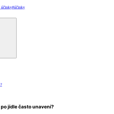
 účinky
#účinky
Hledání
ě?
e po jídle často unavení?