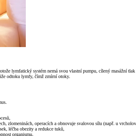
ál. Protože lymfatický systém nemá svou vlastní pumpu, cílený masážní tla
ůže odtoku lymfy, čímž zmírní otoky.
mus.
ocesů,
ch, zlomeninách, operacích a obnovuje svalovou sílu (např. u vrcholo
ek, léčba obezity a redukce tuků,
hopnost organismu.