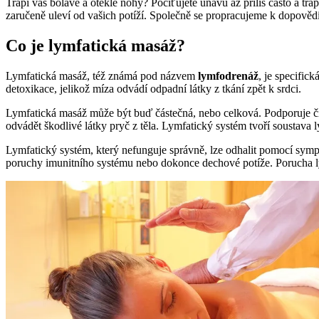
Trápí vás bolavé a oteklé nohy? Pociťujete únavu až příliš často a t
zaručeně uleví od vašich potíží. Společně se propracujeme k dopovědi
Co je lymfatická masáž?
Lymfatická masáž, též známá pod názvem
lymfodrenáž
, je specific
detoxikace, jelikož míza odvádí odpadní látky z tkání zpět k srdci.
Lymfatická masáž může být buď částečná, nebo celková. Podporuje č
odvádět škodlivé látky pryč z těla. Lymfatický systém tvoří soustava ly
Lymfatický systém, který nefunguje správně, lze odhalit pomocí symp
poruchy imunitního systému nebo dokonce dechové potíže. Porucha lym