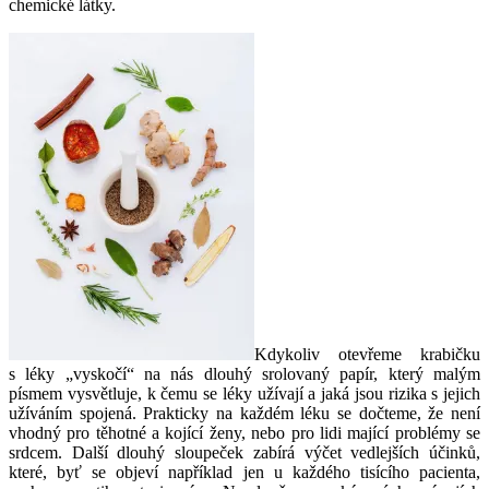
chemické látky.
Kdykoliv otevřeme krabičku
s léky „vyskočí“ na nás dlouhý srolovaný papír, který malým
písmem vysvětluje, k čemu se léky užívají a jaká jsou rizika s jejich
užíváním spojená. Prakticky na každém léku se dočteme, že není
vhodný pro těhotné a kojící ženy, nebo pro lidi mající problémy se
srdcem. Další dlouhý sloupeček zabírá výčet vedlejších účinků,
které, byť se objeví například jen u každého tisícího pacienta,