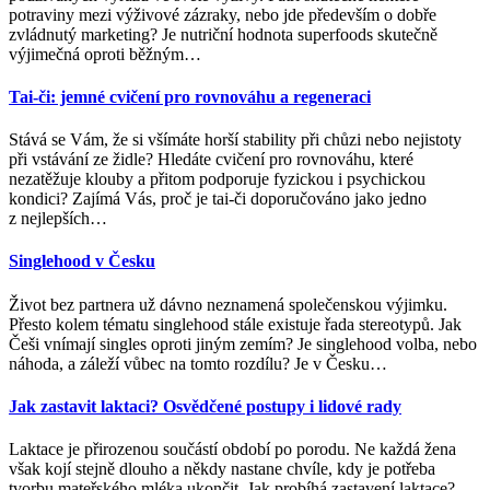
potraviny mezi výživové zázraky, nebo jde především o dobře
zvládnutý marketing? Je nutriční hodnota superfoods skutečně
výjimečná oproti běžným
…
Tai-či: jemné cvičení pro rovnováhu a regeneraci
Stává se Vám, že si všímáte horší stability při chůzi nebo nejistoty
při vstávání ze židle? Hledáte cvičení pro rovnováhu, které
nezatěžuje klouby a přitom podporuje fyzickou i psychickou
kondici? Zajímá Vás, proč je tai-či doporučováno jako jedno
z nejlepších
…
Singlehood v Česku
Život bez partnera už dávno neznamená společenskou výjimku.
Přesto kolem tématu singlehood stále existuje řada stereotypů. Jak
Češi vnímají singles oproti jiným zemím? Je singlehood volba, nebo
náhoda, a záleží vůbec na tomto rozdílu? Je v Česku
…
Jak zastavit laktaci? Osvědčené postupy i lidové rady
Laktace je přirozenou součástí období po porodu. Ne každá žena
však kojí stejně dlouho a někdy nastane chvíle, kdy je potřeba
tvorbu mateřského mléka ukončit. Jak probíhá zastavení laktace?