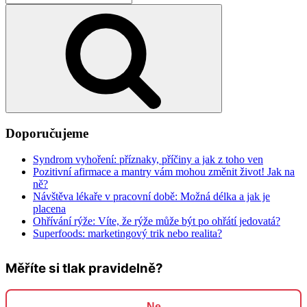
Hledání
Doporučujeme
Syndrom vyhoření: příznaky, příčiny a jak z toho ven
Pozitivní afirmace a mantry vám mohou změnit život! Jak na
ně?
Návštěva lékaře v pracovní době: Možná délka a jak je
placena
Ohřívání rýže: Víte, že rýže může být po ohřátí jedovatá?
Superfoods: marketingový trik nebo realita?
Měříte si tlak pravidelně?
Ne