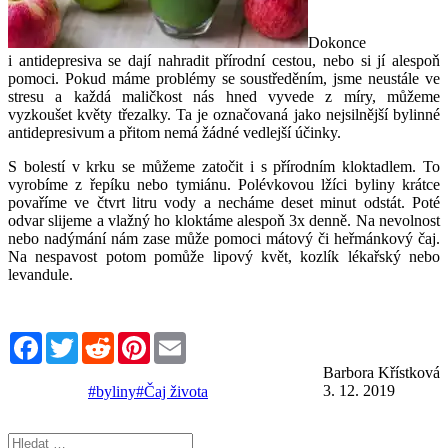
Dokonce
i antidepresiva se dají nahradit přírodní cestou, nebo si jí alespoň
pomoci. Pokud máme problémy se soustředěním, jsme neustále ve
stresu a každá maličkost nás hned vyvede z míry, můžeme
vyzkoušet květy třezalky. Ta je označovaná jako nejsilnější bylinné
antidepresivum a přitom nemá žádné vedlejší účinky.
S bolestí v krku se můžeme zatočit i s přírodním kloktadlem. To
vyrobíme z řepíku nebo tymiánu. Polévkovou lžíci byliny krátce
povaříme ve čtvrt litru vody a necháme deset minut odstát. Poté
odvar slijeme a vlažný ho kloktáme alespoň 3x denně. Na nevolnost
nebo nadýmání nám zase může pomoci mátový či heřmánkový čaj.
Na nespavost potom pomůže lipový květ, kozlík lékařský nebo
levandule.
Facebook
Twitter
Reddit
Pinterest
Email
Barbora Křístková
3. 12. 2019
#byliny
#Čaj života
Hledat: