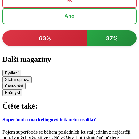
Ano
63%
37%
Další magazíny
Bydlení
Státní správa
Cestování
Průmysl
Čtěte také:
Superfoods: marketingový trik nebo realita?
Pojem superfoods se během posledních let stal jedním z nejčastěji
používaných výrazů ve světě výživy. Patří skutečně některé