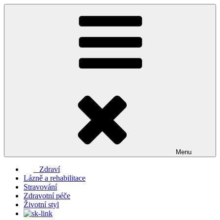
Přejít
k
obsahu
webu
Menu
Zdraví
Lázně a rehabilitace
Stravování
Zdravotní péče
Životní styl