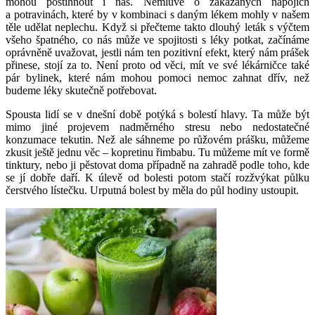
mohou postihnout i nás. Nemluvě o zakázaných nápojích
a potravinách, které by v kombinaci s daným lékem mohly v našem
těle udělat neplechu. Když si přečteme takto dlouhý leták s výčtem
všeho špatného, co nás může ve spojitosti s léky potkat, začínáme
oprávněně uvažovat, jestli nám ten pozitivní efekt, který nám prášek
přinese, stojí za to. Není proto od věci, mít ve své lékárničce také
pár bylinek, které nám mohou pomoci nemoc zahnat dřív, než
budeme léky skutečně potřebovat.
Spousta lidí se v dnešní době potýká s bolestí hlavy. Ta může být
mimo jiné projevem nadměrného stresu nebo nedostatečné
konzumace tekutin. Než ale sáhneme po růžovém prášku, můžeme
zkusit ještě jednu věc – kopretinu řimbabu. Tu můžeme mít ve formě
tinktury, nebo ji pěstovat doma případně na zahradě podle toho, kde
se jí dobře daří. K úlevě od bolesti potom stačí rozžvýkat půlku
čerstvého lístečku. Urputná bolest by měla do půl hodiny ustoupit.