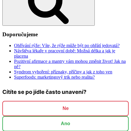
Doporučujeme
Ohřívání rýže: Víte, že rýže může být po ohřátí jedovatá?
Návštěva lékaře v pracovní době: Možná délka a jak je
placena
Pozitivní afirmace a mantry vám mohou změnit život! Jak na
ně?
Syndrom vyhoření: příznaky, příčiny a jak z toho ven
Superfoods: marketingový trik nebo realita?
Cítíte se po jídle často unavení?
Ne
Ano