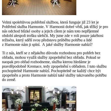
Velmi spolehlivou pohřební službou, která funguje již 23 let je
Pohřební služba Harmonie. V Harmonii dobré vědí, jak těžký je pro
nás odchod blízké osoby a jejich cílem je nám toto nepříjemné
období alespoň trošku ulehčit. My jsme zde v roli pouze jakéhosi
režiséra, který sdělí svou představu průběhu pohřbu a lidé
z Harmonie nám ji splní. A jaké služby Harmonie nabízí?
Ti z nás, kteří se z nějakého důvodu rozhodnou pro pohřeb bez
obřadu, mohou využít služby zpopelnění bez obřadu. Pokud se
naopak pro obřad rozhodneme, služba kterou hledáme je
pravděpodobně Kremace, tedy zpopelnění s obřadem. I tuto službu
pochopitelně Harmonie nabízí. Pochopitelně ne každý chce být
zpopelněn a proto Harmonie nabízí také služby takzvaného pohřbu
do země.