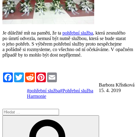
Je důležité mít na paměti, že ta
pohřební služba
, která zesnulého
po úmrtí odvezla, nemusí být nutně službou, která se bude starat
o jeho pohřeb. S výběrem pohřební služby proto nespěchejme
a pořádně si rozmysleme, co všechno od ní očekáváme. V opačném
případě by to mohlo být dost nepříjemné.
Facebook
Twitter
Reddit
Pinterest
Email
Barbora Křístková
15. 4. 2019
#pohřební služba
#Pohřební služba
Harmonie
Hledat:
Hledání