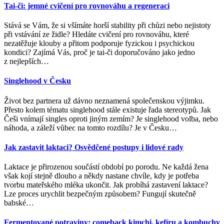
Tai-či: jemné cvičení pro rovnováhu a regeneraci
Stává se Vám, že si všímáte horší stability při chůzi nebo nejistoty
při vstávání ze židle? Hledáte cvičení pro rovnováhu, které
nezatěžuje klouby a přitom podporuje fyzickou i psychickou
kondici? Zajímá Vás, proč je tai-či doporučováno jako jedno
z nejlepších
…
Singlehood v Česku
Život bez partnera už dávno neznamená společenskou výjimku.
Přesto kolem tématu singlehood stále existuje řada stereotypů. Jak
Češi vnímají singles oproti jiným zemím? Je singlehood volba, nebo
náhoda, a záleží vůbec na tomto rozdílu? Je v Česku
…
Jak zastavit laktaci? Osvědčené postupy i lidové rady
Laktace je přirozenou součástí období po porodu. Ne každá žena
však kojí stejně dlouho a někdy nastane chvíle, kdy je potřeba
tvorbu mateřského mléka ukončit. Jak probíhá zastavení laktace?
Lze proces urychlit bezpečným způsobem? Fungují skutečně
babské
…
Fermentované potraviny: comeback kimchi, kefíru a kombuchy