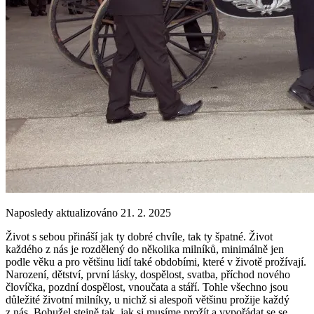
Naposledy aktualizováno 21. 2. 2025
Život s sebou přináší jak ty dobré chvíle, tak ty špatné. Život
každého z nás je rozdělený do několika milníků, minimálně jen
podle věku a pro většinu lidí také obdobími, které v životě prožívají.
Narození, dětství, první lásky, dospělost, svatba, příchod nového
človíčka, pozdní dospělost, vnoučata a stáří. Tohle všechno jsou
důležité životní milníky, u nichž si alespoň většinu prožije každý
z nás. Bohužel stejně tak, jak si musíme prožít a vypořádat se se