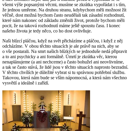
všemi výše popsanými věcmi, musíme se zkrátka vypořádat i s tím,
že jednou umřeme. Na druhou stranu, kdybychom měli možnost žít
věčně, dost možná bychom často neudělali tak zásadní rozhodnutí,
které nám nakonec od základu změnili život, protože bychom měli
pocit, že na taková rozhodnutí máme ještě spoustu času. I konec
našeho života je tedy něco, co ho dost ovlivňuje.
Naši blízcí pláčou, když na svět přicházíme a pláčou, i když z něj
odcházíme. V obou těchto situacích je ale právě na nich, aby se
o vše postarali. Na smrt našich blízkých se jednoduše nedá připravit
a to ani psychicky a ani formálně. Úmrtí je zkrátka věc, kterou
nenaplánujeme (a ani nechceme) a často bohužel ani neovlivníme,
a tak se často stává, že lidé jsou v těchto situacích naprosto bezradní.
V těchto chvílích je důležité vybrat si tu správnou pohřební službu.
Takovou, která nám bude se vším nápomocná, a která nám všechno
vysvětlí a ideálně i zařídí.