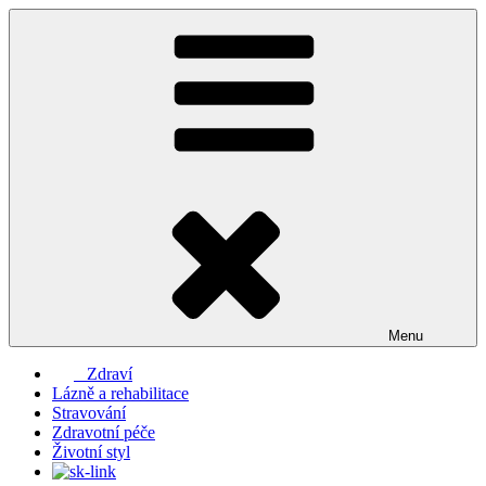
Přejít
k
obsahu
webu
Menu
Zdraví
Lázně a rehabilitace
Stravování
Zdravotní péče
Životní styl