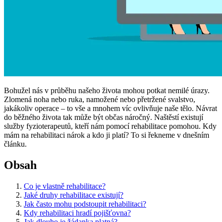
Bohužel nás v průběhu našeho života mohou potkat nemilé úrazy.
Zlomená noha nebo ruka, namožené nebo přetržené svalstvo,
jakákoliv operace – to vše a mnohem víc ovlivňuje naše tělo. Návrat
do běžného života tak může být občas náročný. Naštěstí existují
služby fyzioterapeutů, kteří nám pomocí rehabilitace pomohou. Kdy
mám na rehabilitaci nárok a kdo ji platí? To si řekneme v dnešním
článku.
Obsah
Co je vlastně rehabilitace?
Jaké druhy rehabilitace existují?
Jak často mohu podstoupit rehabilitaci?
Kdy rehabilitaci hradí pojišťovna?
Jak dlouho je žádanka platná?