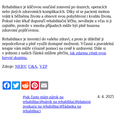
Rehabilitace je klíčovou součástí zotavení po úrazech, operacích
nebo jiných zdravotních komplikacích. Díky ní se pacienti mohou
vrátit k běžnému životu a obnovit svou pohyblivost i kvalitu života.
Pokud vám lékař doporučí rehabilitační léčbu, neváhejte a včas si ji
zajistěte, protože v mnoha případech může být plně hrazena
zdravotní pojišťovnou.
Rehabilitace je investicí do vašeho zdraví, a proto je důležité ji
nepodceňovat a plně využít dostupné možnosti. Včasná a pravidelná
terapie vám může výrazně pomoci na cestě k uzdravení. Dále si
v jednom z našich článků můžete přečíst,
jak zdarma zjistit svou
krevní skupinu.
Zdroje:
NEBV
,
C&A
,
VZP
Facebook
Twitter
Reddit
Pinterest
Email
4. 4. 2025
#jak často mám nárok na
rehabilitaci
#nárok na rehabilitaci
#platnost
poukazu na rehabilitaci
#žádanka na
rehabilitaci