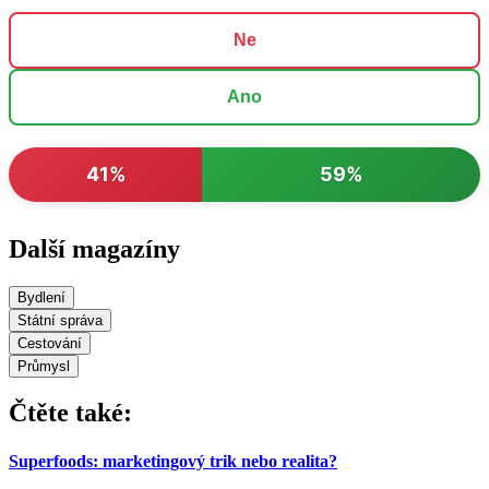
Ne
Ano
41%
59%
Další magazíny
Bydlení
Státní správa
Cestování
Průmysl
Čtěte také:
Superfoods: marketingový trik nebo realita?