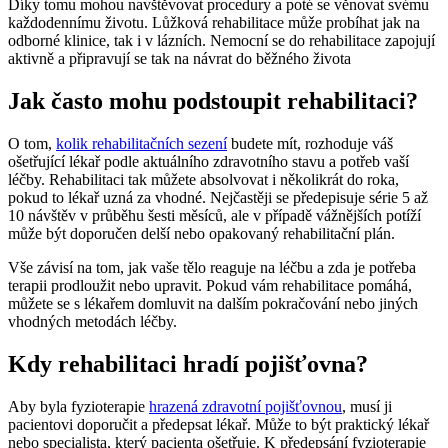
Díky tomu mohou navštěvovat procedury a poté se věnovat svému
každodennímu životu. Lůžková rehabilitace může probíhat jak na
odborné klinice, tak i v lázních. Nemocní se do rehabilitace zapojují
aktivně a připravují se tak na návrat do běžného života
Jak často mohu podstoupit rehabilitaci?
O tom,
kolik rehabilitačních sezení
budete mít, rozhoduje váš
ošetřující lékař podle aktuálního zdravotního stavu a potřeb vaší
léčby. Rehabilitaci tak můžete absolvovat i několikrát do roka,
pokud to lékař uzná za vhodné. Nejčastěji se předepisuje série 5 až
10 návštěv v průběhu šesti měsíců, ale v případě vážnějších potíží
může být doporučen delší nebo opakovaný rehabilitační plán.
Vše závisí na tom, jak vaše tělo reaguje na léčbu a zda je potřeba
terapii prodloužit nebo upravit. Pokud vám rehabilitace pomáhá,
můžete se s lékařem domluvit na dalším pokračování nebo jiných
vhodných metodách léčby.
Kdy rehabilitaci hradí pojišťovna?
Aby byla fyzioterapie
hrazená zdravotní pojišťovnou
, musí ji
pacientovi doporučit a předepsat lékař. Může to být praktický lékař
nebo specialista, který pacienta ošetřuje. K předepsání fyzioterapie