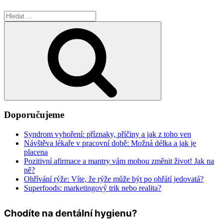
Hledat:
Hledání
Doporučujeme
Syndrom vyhoření: příznaky, příčiny a jak z toho ven
Návštěva lékaře v pracovní době: Možná délka a jak je
placena
Pozitivní afirmace a mantry vám mohou změnit život! Jak na
ně?
Ohřívání rýže: Víte, že rýže může být po ohřátí jedovatá?
Superfoods: marketingový trik nebo realita?
Chodíte na dentální hygienu?