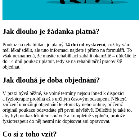
Jak dlouho je žádanka platná?
Poukaz na rehabilitaci je platný
14 dní od vystavení
, což by vám
měl lékař sdělit, ale tuto informaci najdete i přímo na formuláři. To
však neznamená, že musíte rehabilitaci zahájit okamžitě – důležité je
do 14 dnů poukaz uplatnit, tedy se na rehabilitační pracoviště
objednat.
Jak dlouhá je doba objednání?
V praxi bývá běžné, že volné termíny nejsou ihned k dispozici
a fyzioterapie probíhá až s určitým časovým odstupem. Některá
zařízení umožňují objednání telefonicky nebo online, přičemž
originál poukazu odevzdáte při první návštěvě. Důležité je také to,
aby byl poukaz lékařem správně a kompletně vyplněn, protože
fyzioterapeut do něj nesmí nic dopisovat ani opravovat.
Co si z toho vzít?