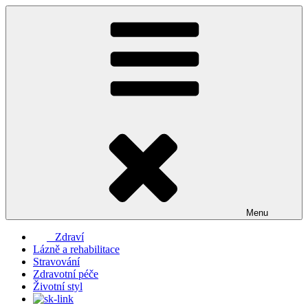
Přejít
k
obsahu
webu
Menu
Zdraví
Lázně a rehabilitace
Stravování
Zdravotní péče
Životní styl