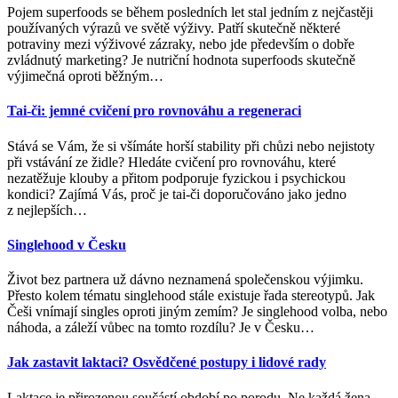
Pojem superfoods se během posledních let stal jedním z nejčastěji
používaných výrazů ve světě výživy. Patří skutečně některé
potraviny mezi výživové zázraky, nebo jde především o dobře
zvládnutý marketing? Je nutriční hodnota superfoods skutečně
výjimečná oproti běžným
…
Tai-či: jemné cvičení pro rovnováhu a regeneraci
Stává se Vám, že si všímáte horší stability při chůzi nebo nejistoty
při vstávání ze židle? Hledáte cvičení pro rovnováhu, které
nezatěžuje klouby a přitom podporuje fyzickou i psychickou
kondici? Zajímá Vás, proč je tai-či doporučováno jako jedno
z nejlepších
…
Singlehood v Česku
Život bez partnera už dávno neznamená společenskou výjimku.
Přesto kolem tématu singlehood stále existuje řada stereotypů. Jak
Češi vnímají singles oproti jiným zemím? Je singlehood volba, nebo
náhoda, a záleží vůbec na tomto rozdílu? Je v Česku
…
Jak zastavit laktaci? Osvědčené postupy i lidové rady
Laktace je přirozenou součástí období po porodu. Ne každá žena