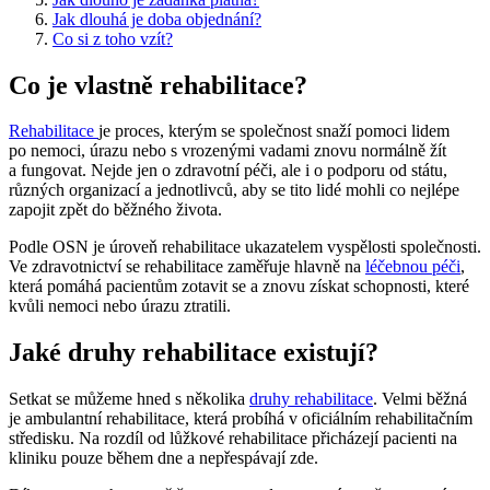
Jak dlouhá je doba objednání?
Co si z toho vzít?
Co je vlastně rehabilitace?
Rehabilitace
je proces, kterým se společnost snaží pomoci lidem
po nemoci, úrazu nebo s vrozenými vadami znovu normálně žít
a fungovat. Nejde jen o zdravotní péči, ale i o podporu od státu,
různých organizací a jednotlivců, aby se tito lidé mohli co nejlépe
zapojit zpět do běžného života.
Podle OSN je úroveň rehabilitace ukazatelem vyspělosti společnosti.
Ve zdravotnictví se rehabilitace zaměřuje hlavně na
léčebnou péči
,
která pomáhá pacientům zotavit se a znovu získat schopnosti, které
kvůli nemoci nebo úrazu ztratili.
Jaké druhy rehabilitace existují?
Setkat se můžeme hned s několika
druhy rehabilitace
. Velmi běžná
je ambulantní rehabilitace, která probíhá v oficiálním rehabilitačním
středisku. Na rozdíl od lůžkové rehabilitace přicházejí pacienti na
kliniku pouze během dne a nepřespávají zde.